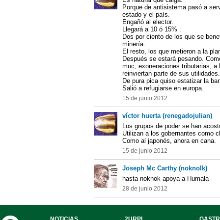
Porque de antisistema pasó a serv
estado y el país.
Engañó al elector.
Llegará a 10 ó 15% .
Dos por ciento de los que se benef
minería.
El resto, los que metieron a la pla
Después se estará pesando. Como e
muc, exoneraciones tributarias, a
reinviertan parte de sus utilidades.
De pura pica quiso estatizar la ba
Salió a refugiarse en europa.
15 de junio 2012
víctor huerta (renegadojulian)
Los grupos de poder se han acostu
Utilizan a los gobernantes como c
Como al japonés, ahora en cana.
15 de junio 2012
Joseph Mc Carthy (noknolk)
hasta noknok apoya a Humala
28 de junio 2012
NOTICIAS
2URPI
GASTR