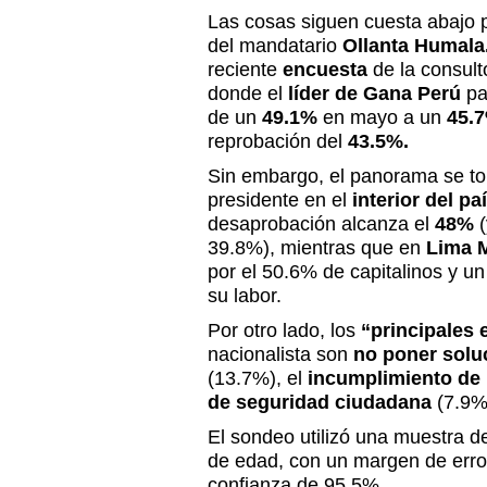
Las cosas siguen cuesta abajo p
del mandatario
Ollanta Humala
reciente
encuesta
de la consul
donde el
líder de Gana Perú
pa
de un
49.1%
en mayo a un
45.
reprobación del
43.5%.
Sin embargo, el panorama se to
presidente en el
interior del paí
desaprobación alcanza el
48%
(
39.8%), mientras que en
Lima M
por el 50.6% de capitalinos y u
su labor.
Por otro lado, los
“principales 
nacionalista son
no poner soluc
(13.7%), el
incumplimiento de
de seguridad ciudadana
(7.9%
El sondeo utilizó una muestra 
de edad, con un margen de error
confianza de 95.5%.