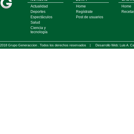
Actualidad
Home
Home
Deportes
Regístrate
Receta
Espectáculos
Post de usuarios
Salud
Ciencia y
tecnología
2018 Grupo Generaccion . Todos los derechos reservados |
Desarrollo Web: Luis A.