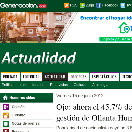
RSS
2urpi
Facebook
Twi
PORTADA
EDITORIAL
ACTUALIDAD
DEPORTES
ESPECTÁCULOS
TECN
Política
Internacionales
Entrevistas
Cultural
Astrología
Viernes 15 de junio 2012
Nuestros sitios
Ojo: ahora el 45.7% de
Opinión
gestión de Ollanta Hu
Turismo
Notas de prensa
Popularidad de nacionalista cayó un 3.
Encuestas