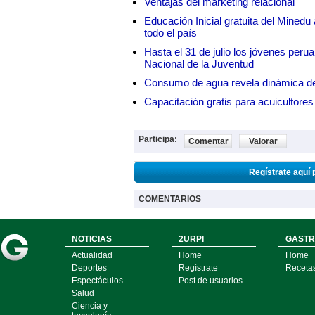
Ventajas del marketing relacional
Educación Inicial gratuita del Mined
todo el país
Hasta el 31 de julio los jóvenes peru
Nacional de la Juventud
Consumo de agua revela dinámica d
Capacitación gratis para acuicul
Participa:
Comentar
Valorar
Regístrate aquí 
COMENTARIOS
NOTICIAS
2URPI
GASTR
Actualidad
Home
Home
Deportes
Regístrate
Receta
Espectáculos
Post de usuarios
Salud
Ciencia y