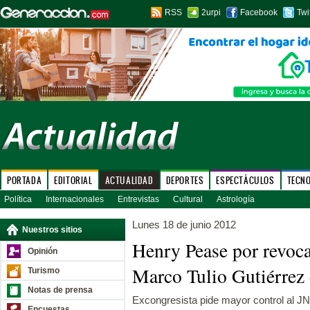
RSS
2urpi
Facebook
Twi
PORTADA
EDITORIAL
ACTUALIDAD
DEPORTES
ESPECTÁCULOS
TECN
Política
Internacionales
Entrevistas
Cultural
Astrología
Lunes 18 de junio 2012
Nuestros sitios
Henry Pease por revoca
Opinión
Marco Tulio Gutiérrez 
Turismo
Notas de prensa
Excongresista pide mayor control al JNE
Encuestas