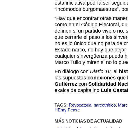
esta iniciativa podría ser segui
“incómodos burgomaestres”, por
“Hay que encontrar otras maner
como en el Código Electoral, qu
definen si un partido vive o no,
que cerrarle el paso a los sinve
no es lo único que no para de c
Estado narco, no hay que dejar 
cualquier sinvergüenza pueda ha
Marco Tulio y miren si no lo pue
En diálogo con
Diario 16,
el
his
las supuestas
conexiones
que l
Gutiérrez
con
Solidaridad Nac
exalcalde capitalino
Luis Casta
TAGS:
Revocatoria
,
narcotráfico
,
Marco
HEnry Pease
MÁS NOTICIAS DE ACTUALIDAD