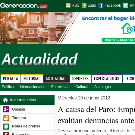
RSS
2urpi
Facebook
Twi
PORTADA
EDITORIAL
ACTUALIDAD
DEPORTES
ESPECTÁCULOS
TECN
Política
Internacionales
Entrevistas
Cultural
Astrología
Miércoles 20 de junio 2012
Nuestros sitios
A causa del Paro: Emp
Opinión
evalúan denuncias ant
Turismo
Notas de prensa
Pese al pronunciamiento, el frente de 
Encuestas