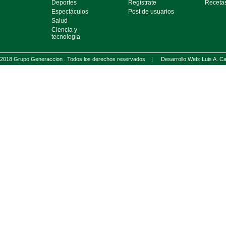
Deportes
Regístrate
Receta
Espectáculos
Post de usuarios
Salud
Ciencia y
tecnología
2018 Grupo Generaccion . Todos los derechos reservados |
Desarrollo Web: Luis A.