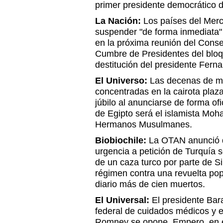
primer presidente democrático 
La Nación:
Los países del Merc
suspender "de forma inmediata" 
en la próxima reunión del Cons
Cumbre de Presidentes del bloqu
destitución del presidente Fern
El Universo:
Las decenas de mi
concentradas en la cairota plaza
júbilo al anunciarse de forma of
de Egipto será el islamista Mo
Hermanos Musulmanes.
Biobiochile:
La OTAN anunció q
urgencia a petición de Turquía 
de un caza turco por parte de Si
régimen contra una revuelta pop
diario más de cien muertos.
El Universal
:
El presidente Ba
federal de cuidados médicos y e
Romney se opone. Empero, en e