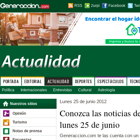
RSS
2urpi
Facebook
Twi
PORTADA
EDITORIAL
ACTUALIDAD
DEPORTES
ESPECTÁCULOS
TECN
Política
Internacionales
Entrevistas
Cultural
Astrología
Lunes 25 de junio 2012
Nuestros sitios
Conozca las noticias d
Opinión
lunes 25 de junio
Turismo
Notas de prensa
Generaccion.com te las cuenta con un s
Encuestas