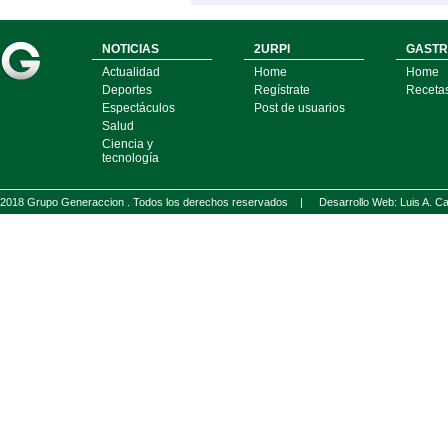
NOTICIAS
2URPI
GASTR
Actualidad
Home
Home
Deportes
Regístrate
Receta
Espectáculos
Post de usuarios
Salud
Ciencia y
tecnología
2018 Grupo Generaccion . Todos los derechos reservados |
Desarrollo Web: Luis A.