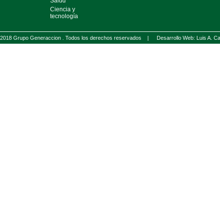
Salud
Ciencia y
tecnología
2018 Grupo Generaccion . Todos los derechos reservados |
Desarrollo Web: Luis A.