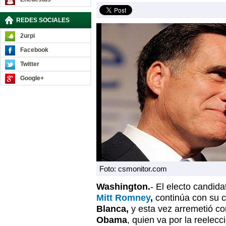
REDES SOCIALES
2urpi
Facebook
Twitter
Google+
Foto: csmonitor.com
Washington.
- El electo candida
Mitt Romney
,
continúa con su 
Blanca,
y esta vez arremetió co
Obama
, quien va por la reelec