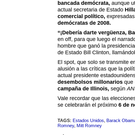
bancada demócrata,
aunque uti
actual secretaria de Estado
Hill
comercial político,
expresadas 
demócratas de 2008.
“¡Debería darte vergüenza, B
en off, para que luego el narrad
hombre que ganó la presidencia 
de Estado Bill Clinton, llamándol
El spot, que solo se transmite e
alusión a las críticas que la pol
actual presidente estadounidens
desembolsos millonarios
que e
campaña de Illinois,
según
AN
Vale recordar que las eleccion
se celebrarán el próximo
6 de n
TAGS:
Estados Unidos
,
Barack Obam
Romney
,
Mitt Romney