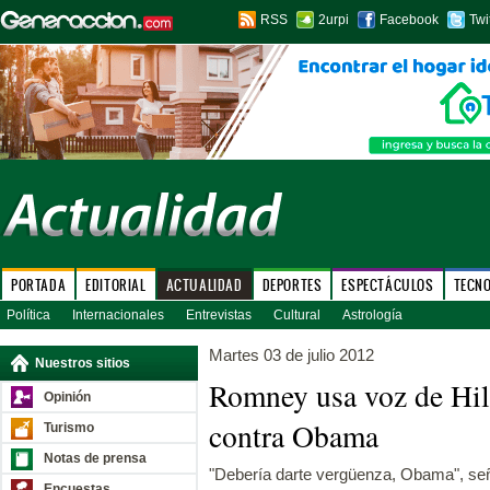
RSS
2urpi
Facebook
Twi
PORTADA
EDITORIAL
ACTUALIDAD
DEPORTES
ESPECTÁCULOS
TECN
Política
Internacionales
Entrevistas
Cultural
Astrología
Martes 03 de julio 2012
Nuestros sitios
Romney usa voz de Hil
Opinión
contra Obama
Turismo
Notas de prensa
"Debería darte vergüenza, Obama", señ
Encuestas