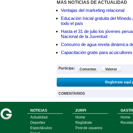
MÁS NOTICIAS DE ACTUALIDAD
Ventajas del marketing relacional
Educación Inicial gratuita del Mined
todo el país
Hasta el 31 de julio los jóvenes peru
Nacional de la Juventud
Consumo de agua revela dinámica d
Capacitación gratis para acuicul
Participa:
Comentar
Valorar
Regístrate aquí 
COMENTARIOS
NOTICIAS
2URPI
GASTR
Actualidad
Home
Home
Deportes
Regístrate
Receta
Espectáculos
Post de usuarios