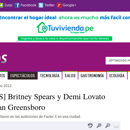
2urpi
Facebook
Twitter
Google+
TES
ESPECTÁCULOS
TECNOLOGÍA
SALUD
GASTRONOMÍA
ECOLOGÍA
io 2012
] Britney Spears y Demi Lovato
an Greensboro
rillaron en las audiciones de Factor X en esa ciudad.