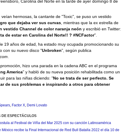
reensboro, Carolina del Norte en la tarde de ayer domingo 8 de
 veían hermosas, la cantante de "Toxic", se puso un vestido
gro que dejaba ver sus curvas
, mientras que la ex estrella de
n vestido Channel de color naranja neón
y escribió en Twitter:
a de estar en Carolina del Norte!! ? #NCFactor
".
de 19 años de edad, ha estado muy ocupada promocionando su
o con su nuevo disco "
Unbroken
", según publica
.com
.
 promoción, hizo una parada en la cadena ABC en el programa
ng America
" y habló de su nueva posición rehabilitada como un
ir para las niñas diciendo: "
No se trata de ser perfecto. Se
lar de sus problemas e inspirando a otros para obtener
Spears
,
Factor X
,
Demi Lovato
S DE ESPECTÁCULOS
postula al Festival de Viña del Mar 2025 con su canción Latinoamérica
México recibe la Final Internacional de Red Bull Batalla 2022 el día 10 de