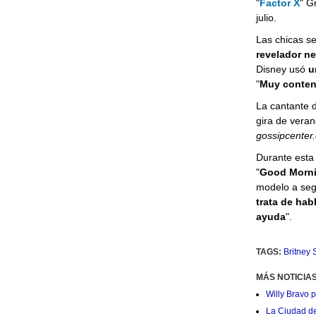
"
Factor X
" G
julio.
Las chicas se
revelador ne
Disney usó
u
"
Muy content
La cantante 
gira de veran
gossipcenter
Durante esta
"
Good Morni
modelo a segu
trata de hab
ayuda
".
TAGS:
Britney 
MÁS NOTICIA
Willy Bravo 
La Ciudad de 