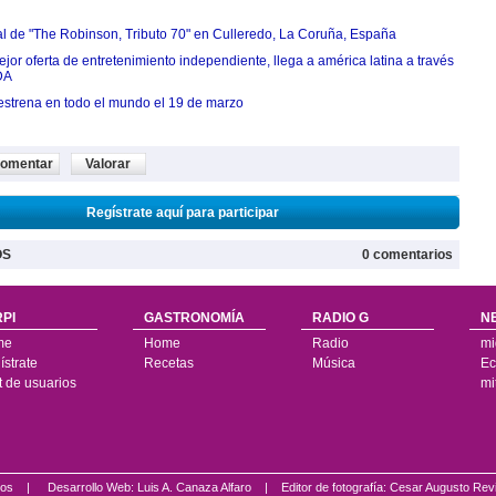
ial de "The Robinson, Tributo 70" en Culleredo, La Coruña, España
jor oferta de entretenimiento independiente, llega a américa latina a través
DA
estrena en todo el mundo el 19 de marzo
omentar
Valorar
Regístrate aquí para participar
OS
0 comentarios
PI
GASTRONOMÍA
RADIO G
N
me
Home
Radio
mi
strate
Recetas
Música
Ec
t de usuarios
mi
ados |
Desarrollo Web: Luis A. Canaza Alfaro |
Editor de fotografía: Cesar Augusto Rev