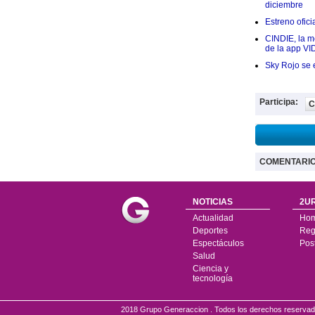
diciembre
Estreno ofic
CINDIE, la me
de la app VI
Sky Rojo se 
Participa:
C
COMENTARI
NOTICIAS
2UR
Actualidad
Ho
Deportes
Regí
Espectáculos
Pos
Salud
Ciencia y
tecnología
2018 Grupo Generaccion . Todos los derechos reserv