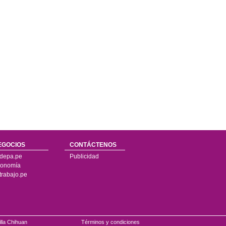
EGOCIOS
CONTÁCTENOS
depa.pe
Publicidad
onomía
trabajo.pe
illa Chihuan
Términos y condiciones