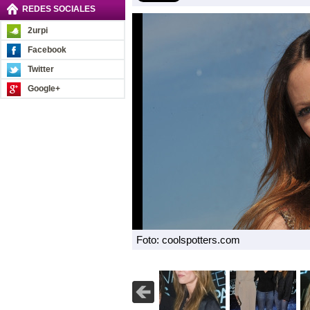
REDES SOCIALES
2urpi
Facebook
Twitter
Google+
Foto: coolspotters.com