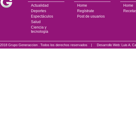
Actualidad
Home
Home
Deportes
Regístrate
Receta
Espectáculos
Post de usuarios
Salud
Ciencia y
tecnología
2018 Grupo Generaccion . Todos los derechos reservados |
Desarrollo Web: Luis A.