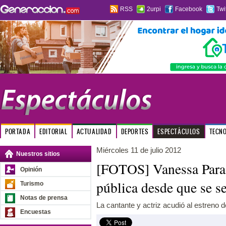
RSS
2urpi
Facebook
Twi
PORTADA
EDITORIAL
ACTUALIDAD
DEPORTES
ESPECTÁCULOS
TECN
Miércoles 11 de julio 2012
Nuestros sitios
[FOTOS] Vanessa Parad
Opinión
pública desde que se 
Turismo
Notas de prensa
La cantante y actriz acudió al estreno de
Encuestas