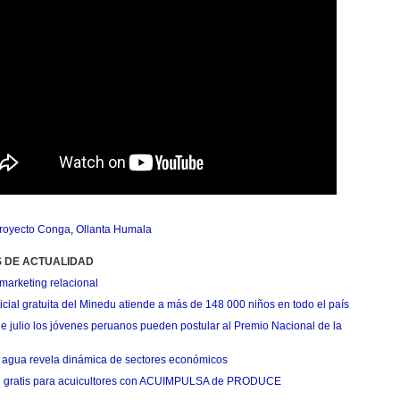
royecto Conga
,
Ollanta Humala
S DE ACTUALIDAD
marketing relacional
cial gratuita del Minedu atiende a más de 148 000 niños en todo el país
de julio los jóvenes peruanos pueden postular al Premio Nacional de la
agua revela dinámica de sectores económicos
n gratis para acuicultores con ACUIMPULSA de PRODUCE