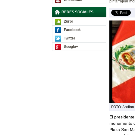
pintarrajear mo
REDES SOCIALES
2urpi
Facebook
Twitter
Google+
FOTO: Andina /
El presidente
monumento de
Plaza San Ma