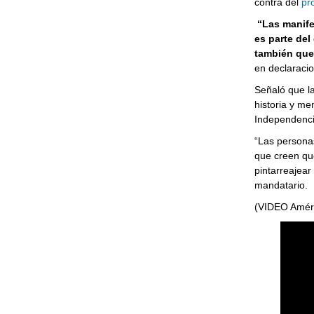
contra del
pr
“Las manife
es parte del
también que 
en declaracio
Señaló que la
historia y me
Independenci
“Las personas
que creen qu
pintarreajear
mandatario.
(VIDEO Amér