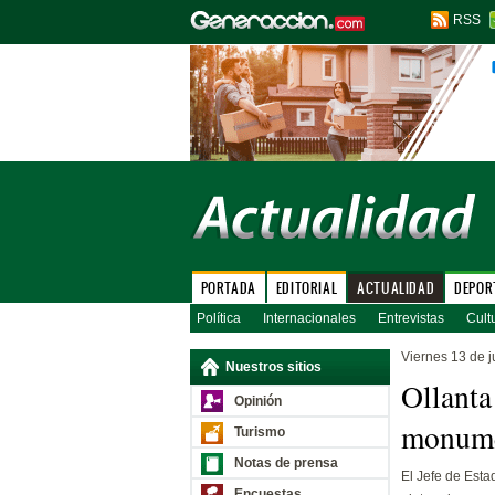
RSS
PORTADA
EDITORIAL
ACTUALIDAD
DEPOR
Política
Internacionales
Entrevistas
Cult
Viernes 13 de j
Nuestros sitios
Ollanta
Opinión
monume
Turismo
Notas de prensa
El Jefe de Esta
Encuestas