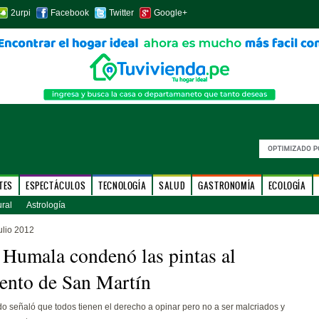
2urpi
Facebook
Twitter
Google+
TES
ESPECTÁCULOS
TECNOLOGÍA
SALUD
GASTRONOMÍA
ECOLOGÍA
ural
Astrología
ulio 2012
 Humala condenó las pintas al
nto de San Martín
do señaló que todos tienen el derecho a opinar pero no a ser malcriados y