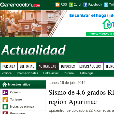
RSS
2urpi
Facebook
Twi
PORTADA
EDITORIAL
ACTUALIDAD
DEPORTES
ESPECTÁCULOS
TECN
Política
Internacionales
Entrevistas
Cultural
Astrología
Lunes 16 de julio 2012
Nuestros sitios
Sismo de 4.6 grados Ri
Opinión
región Apurímac
Turismo
Notas de prensa
Epicentro fue ubicado a 22 kilómetros a
Encuestas