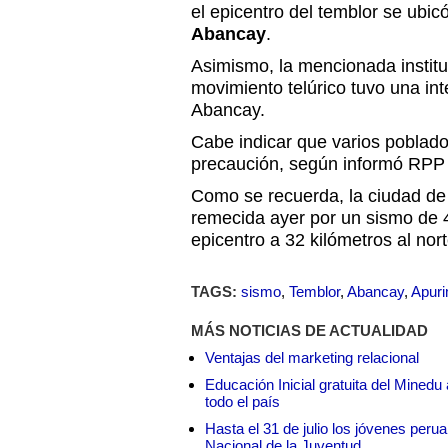
el epicentro del temblor se ubic
Abancay
.
Asimismo, la mencionada institu
movimiento telúrico tuvo una int
Abancay.
Cabe indicar que varios poblado
precaución, según informó RPP 
Como se recuerda, la ciudad d
remecida ayer por un sismo de 
epicentro a 32 kilómetros al nor
TAGS:
sismo
,
Temblor
,
Abancay
,
Apur
MÁS NOTICIAS DE ACTUALIDAD
Ventajas del marketing relacional
Educación Inicial gratuita del Mined
todo el país
Hasta el 31 de julio los jóvenes peru
Nacional de la Juventud