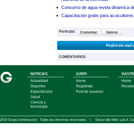
Consumo de agua revela dinámica d
Capacitación gratis para acuicul
Participa:
Comentar
Valorar
Regístrate aquí 
COMENTARIOS
NOTICIAS
2URPI
GASTR
Actualidad
Home
Home
Deportes
Regístrate
Receta
Espectáculos
Post de usuarios
Salud
Ciencia y
tecnología
2018 Grupo Generaccion . Todos los derechos reservados |
Desarrollo Web: Luis A.