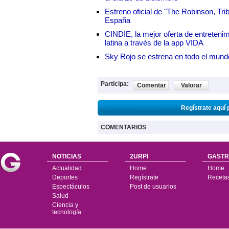
Estreno oficial de "The Robinson, Tri
España
CINDIE, la mejor oferta de entretenim
latina a través de la app VIDA
Sky Rojo se estrena en todo el mund
Participa:
Comentar
Valorar
Regístrate aquí 
COMENTARIOS
NOTICIAS
2URPI
GASTR
Actualidad
Home
Home
Deportes
Regístrate
Receta
Espectáculos
Post de usuarios
Salud
Ciencia y
tecnología