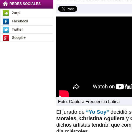
REDES SOCIALES
2urpi
Facebook
Twitter
Google+
Foto: Captura Frecuencia Latina
El jurado de
“Yo Soy”
decidió s
Morales
,
Christina Aguilera
y
dichos artistas tendrán que compe
día miércoles.