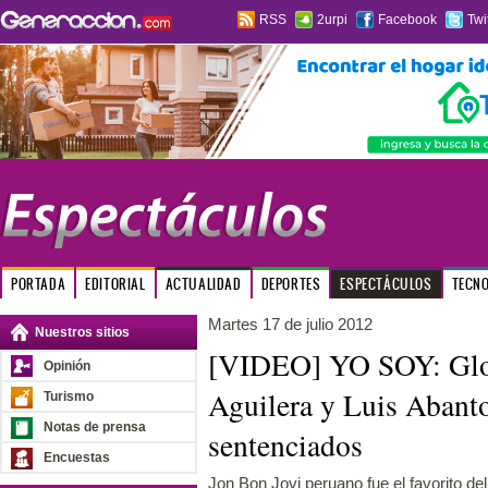
RSS
2urpi
Facebook
Twi
PORTADA
EDITORIAL
ACTUALIDAD
DEPORTES
ESPECTÁCULOS
TECN
Martes 17 de julio 2012
Nuestros sitios
[VIDEO] YO SOY: Glori
Opinión
Aguilera y Luis Abant
Turismo
Notas de prensa
sentenciados
Encuestas
Jon Bon Jovi peruano fue el favorito del