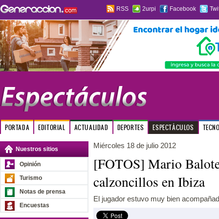
RSS
2urpi
Facebook
Twi
PORTADA
EDITORIAL
ACTUALIDAD
DEPORTES
ESPECTÁCULOS
TECN
Miércoles 18 de julio 2012
Nuestros sitios
[FOTOS] Mario Balotel
Opinión
calzoncillos en Ibiza
Turismo
Notas de prensa
El jugador estuvo muy bien acompañado
Encuestas