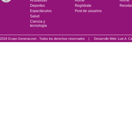
Actualidad
Home
Home
Deportes
Regístrate
Receta
Espectáculos
Post de usuarios
Salud
Ciencia y
tecnología
2018 Grupo Generaccion . Todos los derechos reservados |
Desarrollo Web: Luis A.