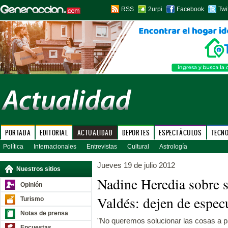
RSS
2urpi
Facebook
Twi
PORTADA
EDITORIAL
ACTUALIDAD
DEPORTES
ESPECTÁCULOS
TECN
Política
Internacionales
Entrevistas
Cultural
Astrología
Jueves 19 de julio 2012
Nuestros sitios
Nadine Heredia sobre s
Opinión
Valdés: dejen de especu
Turismo
Notas de prensa
"No queremos solucionar las cosas a p
Encuestas