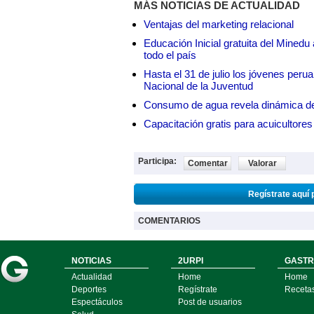
MÁS NOTICIAS DE ACTUALIDAD
Ventajas del marketing relacional
Educación Inicial gratuita del Mined
todo el país
Hasta el 31 de julio los jóvenes peru
Nacional de la Juventud
Consumo de agua revela dinámica d
Capacitación gratis para acuicul
Participa:
Comentar
Valorar
Regístrate aquí 
COMENTARIOS
NOTICIAS
2URPI
GASTR
Actualidad
Home
Home
Deportes
Regístrate
Receta
Espectáculos
Post de usuarios