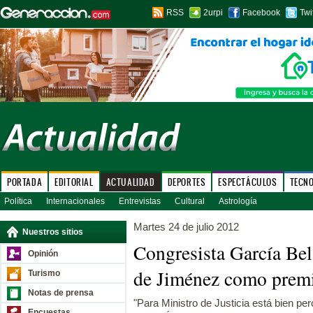
RSS
2urpi
Facebook
Twi
PORTADA
EDITORIAL
ACTUALIDAD
DEPORTES
ESPECTÁCULOS
TECN
Política
Internacionales
Entrevistas
Cultural
Astrología
Martes 24 de julio 2012
Nuestros sitios
Congresista García Be
Opinión
de Jiménez como premi
Turismo
Notas de prensa
"Para Ministro de Justicia está bien pe
Encuestas