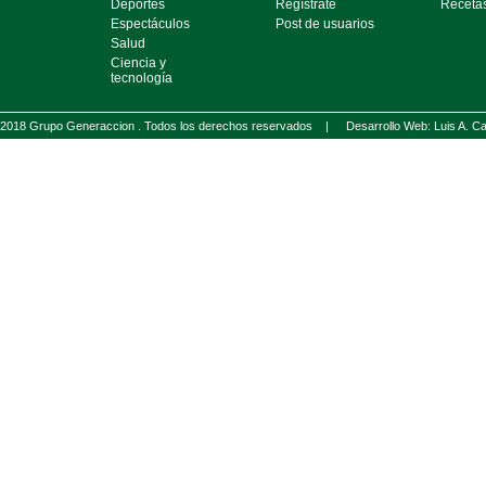
Deportes
Regístrate
Receta
Espectáculos
Post de usuarios
Salud
Ciencia y
tecnología
2018 Grupo Generaccion . Todos los derechos reservados |
Desarrollo Web: Luis A.