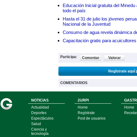
Educación Inicial gratuita del Mined
todo el país
Hasta el 31 de julio los jóvenes peru
Nacional de la Juventud
Consumo de agua revela dinámica d
Capacitación gratis para acuicul
Participa:
Comentar
Valorar
Regístrate aquí 
COMENTARIOS
NOTICIAS
2URPI
GASTR
Actualidad
Home
Home
Deportes
Regístrate
Receta
Espectáculos
Post de usuarios
Salud
Ciencia y
tecnología