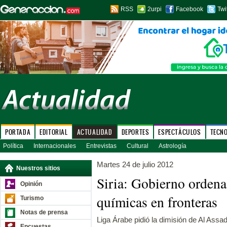
RSS
2urpi
Facebook
Twi
PORTADA
EDITORIAL
ACTUALIDAD
DEPORTES
ESPECTÁCULOS
TECN
Política
Internacionales
Entrevistas
Cultural
Astrología
Martes 24 de julio 2012
Nuestros sitios
Siria: Gobierno ordena
Opinión
químicas en fronteras
Turismo
Notas de prensa
Liga Árabe pidió la dimisión de Al Assad
Encuestas