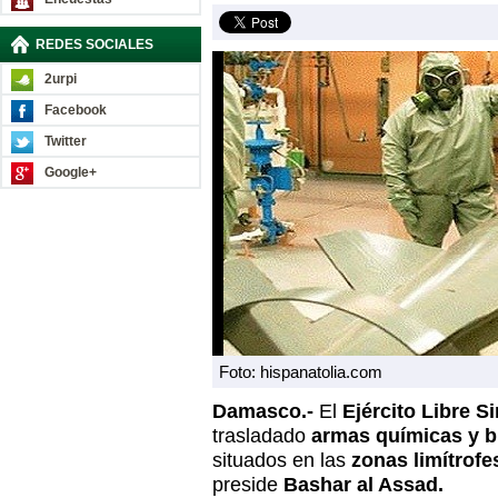
REDES SOCIALES
2urpi
Facebook
Twitter
Google+
Foto: hispanatolia.com
Damasco.-
El
Ejército Libre Si
trasladado
armas químicas y b
situados en las
zonas limítrofe
preside
Bashar al Assad.