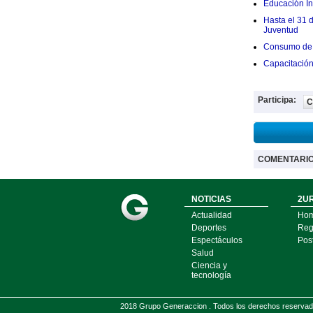
Educación Ini
Hasta el 31 
Juventud
Consumo de 
Capacitació
Participa:
C
COMENTARI
NOTICIAS
2UR
Actualidad
Ho
Deportes
Regí
Espectáculos
Pos
Salud
Ciencia y
tecnología
2018 Grupo Generaccion . Todos los derechos reserv