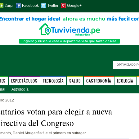
2urpi
Facebook
Twitter
Google+
TES
ESPECTÁCULOS
TECNOLOGÍA
SALUD
GASTRONOMÍA
ECOLOGÍA
ural
Astrología
lio 2012
ntarios votan para elegir a nueva
rectiva del Congreso
lamento, Daniel Abugattás fue el primero en sufragar.