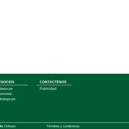
EGOCIOS
CONTÁCTENOS
depa.pe
Publicidad
onomía
trabajo.pe
illa Chihuan
Términos y condiciones