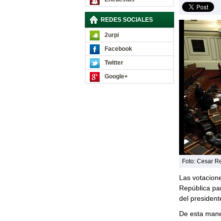
REDES SOCIALES
2urpi
Facebook
Twitter
Google+
Foto: Cesar Re
Las votacione
República par
del presiden
De esta mane