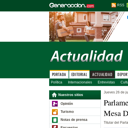
RSS
PORTADA
EDITORIAL
ACTUALIDAD
DEPOR
Política
Internacionales
Entrevistas
Cult
Jueves 26 de ju
Nuestros sitios
Parlame
Opinión
Mesa Di
Turismo
Notas de prensa
Titular del Par
Encuestas