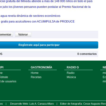
cial gratuita del Minedu atiende a más de 148 000 niños en todo el país
de julio los jóvenes peruanos pueden postular al Premio Nacional de la
agua revela dinámica de sectores económicos
n gratis para acuicultores con ACUIMPULSA de PRODUCE
omentar
Valorar
Regístrate aquí para participar
OS
0 comentarios
PI
GASTRONOMÍA
RADIO G
N
me
Home
Radio
mi
strate
Recetas
Música
Ec
t de usuarios
mi
ados |
Desarrollo Web: Luis A. Canaza Alfaro |
Editor de fotografía: Cesar Augusto Rev