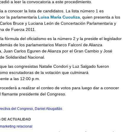
cedió a leer la convocatoria a este procedimiento.
a a conocer la lista de candidatos. La lista número 1 es
or la parlamentaria
Luisa María Cuculiza
, quien presenta a los
 Carlos Bruce y Luciana León de Concertación Parlamentaria y
na de Fuerza 2011.
la fórmula del oficialismo es la número 2 y la preside el legislador
además de los parlamentarios Marco Falconí de Alianza
a, Juan Carlos Eguren de Alianza por el Gran Cambio y José
de Solidaridad Nacional.
que las congresistas Natalie Condori y Luz Salgado fueron
omo escrutadoras de la votación que culminará
nte a las 12:00 p.m.
procederá a realizar el conteo de votos para luego dar a conocer
l flamante presidente del Congreso.
rectiva del Congreso
,
Daniel Abugattás
S DE ACTUALIDAD
marketing relacional