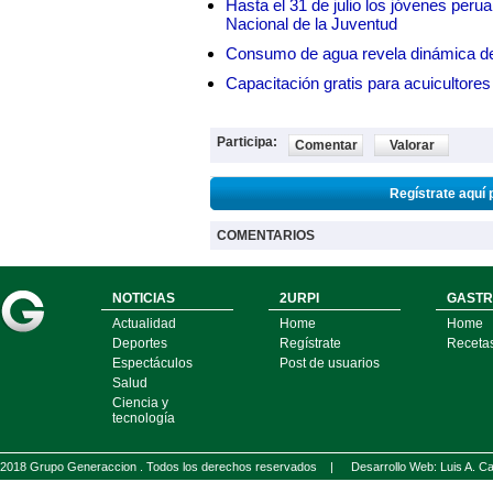
Hasta el 31 de julio los jóvenes peru
Nacional de la Juventud
Consumo de agua revela dinámica d
Capacitación gratis para acuicul
Participa:
Comentar
Valorar
Regístrate aquí 
COMENTARIOS
NOTICIAS
2URPI
GASTR
Actualidad
Home
Home
Deportes
Regístrate
Receta
Espectáculos
Post de usuarios
Salud
Ciencia y
tecnología
2018 Grupo Generaccion . Todos los derechos reservados |
Desarrollo Web: Luis A.