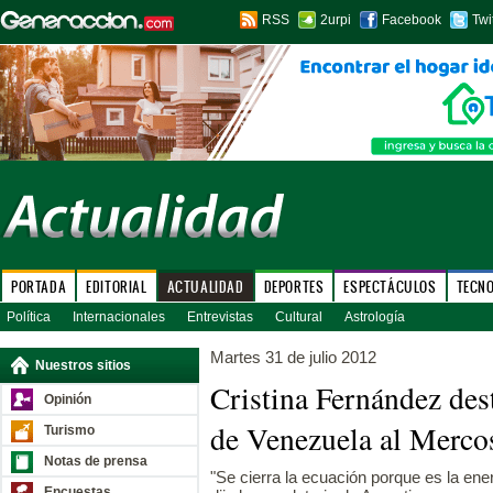
RSS
2urpi
Facebook
Twi
PORTADA
EDITORIAL
ACTUALIDAD
DEPORTES
ESPECTÁCULOS
TECN
Política
Internacionales
Entrevistas
Cultural
Astrología
Martes 31 de julio 2012
Nuestros sitios
Cristina Fernández des
Opinión
de Venezuela al Merco
Turismo
Notas de prensa
"Se cierra la ecuación porque es la ener
Encuestas