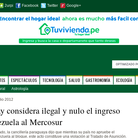
2urpi
Facebook
Twitter
Google+
TES
ESPECTÁCULOS
TECNOLOGÍA
SALUD
GASTRONOMÍA
ECOLOGÍA
ural
Astrología
lio 2012
y considera ilegal y nulo el ingreso
zuela al Mercosur
o, la cancillería paraguaya dijo que mientras su país no apruebe el
zuela al bloque, este acto constituye una violación al Tratado de Asunición.