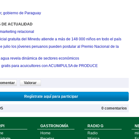
r
,
gobierno de Paraguay
S DE ACTUALIDAD
marketing relacional
cial gratuita del Minedu atiende a más de 148 000 niños en todo el país
de julio los jóvenes peruanos pueden postular al Premio Nacional de la
agua revela dinámica de sectores económicos
n gratis para acuicultores con ACUIMPULSA de PRODUCE
omentar
Valorar
Regístrate aquí para participar
OS
0 comentarios
PI
GASTRONOMÍA
RADIO G
N
me
Home
Radio
mi
strate
Recetas
Música
Ec