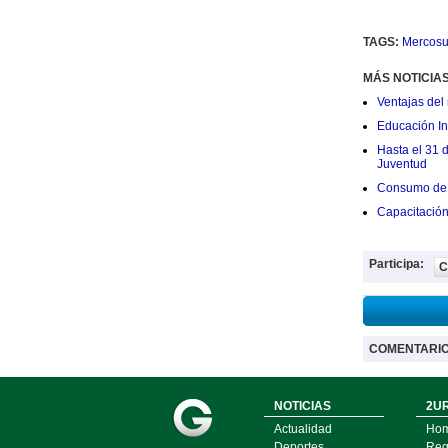
TAGS:
Mercosu
MÁS NOTICIA
Ventajas del 
Educación Ini
Hasta el 31 
Juventud
Consumo de 
Capacitació
Participa:
C
COMENTARI
NOTICIAS
2UR
Actualidad
Ho
Deportes
Regí