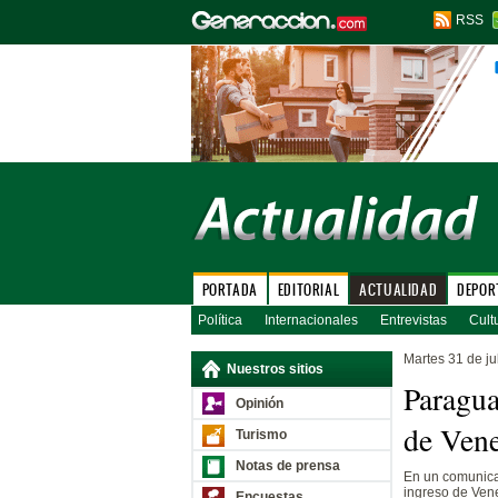
RSS
PORTADA
EDITORIAL
ACTUALIDAD
DEPOR
Política
Internacionales
Entrevistas
Cult
Martes 31 de ju
Nuestros sitios
Paragua
Opinión
de Vene
Turismo
Notas de prensa
En un comunicad
ingreso de Vene
Encuestas