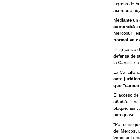
ingreso de V
acordado hoy
Mediante un c
sostendrá en
Mercosur
“es
normativa ex
El Ejecutivo 
defensa de su
la Cancillería
La Cancillerí
acto jurídic
que “carece 
El acceso de 
añadió- “una 
bloque, así c
paraguaya.
“Por consigui
del Mercosur,
Venezuela rea