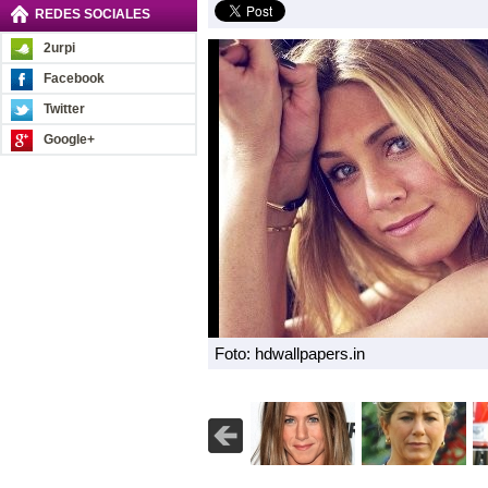
REDES SOCIALES
2urpi
Facebook
Twitter
Google+
Foto: hdwallpapers.in