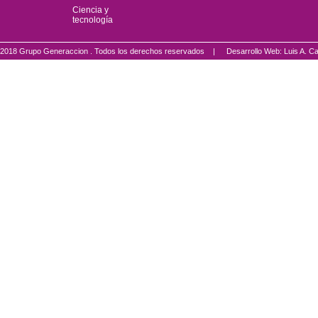
Ciencia y
tecnología
2018 Grupo Generaccion . Todos los derechos reservados |
Desarrollo Web: Luis A.