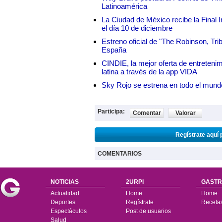
Latinoamérica
La Ciudad de México recibe la Final I
el día 10 de diciembre
Estreno oficial de "The Robinson, Tri
España
CINDIE, la mejor oferta de entretenim
latina a través de la app VIDA
Sky Rojo se estrena en todo el mund
Participa:
Comentar
Valorar
Regístrate aquí 
COMENTARIOS
NOTICIAS
2URPI
GASTR
Actualidad
Home
Home
Deportes
Regístrate
Receta
Espectáculos
Post de usuarios
Salud