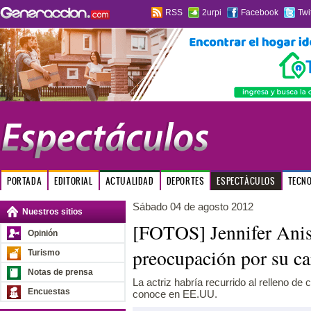
RSS
2urpi
Facebook
Twi
PORTADA
EDITORIAL
ACTUALIDAD
DEPORTES
ESPECTÁCULOS
TECN
Sábado 04 de agosto 2012
Nuestros sitios
[FOTOS] Jennifer Anis
Opinión
preocupación por su ca
Turismo
Notas de prensa
La actriz habría recurrido al relleno d
Encuestas
conoce en EE.UU.