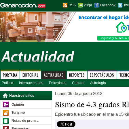
RSS
2urpi
Facebook
Twi
PORTADA
EDITORIAL
ACTUALIDAD
DEPORTES
ESPECTÁCULOS
TECN
Política
Internacionales
Entrevistas
Cultural
Astrología
Lunes 06 de agosto 2012
Nuestros sitios
Sismo de 4.3 grados Ri
Opinión
Turismo
Epicentro fue ubicado en el mar a 15 ki
Notas de prensa
Encuestas