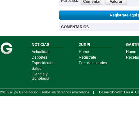
Participa:
Comentar
Valorar
Regístrate aquí 
COMENTARIOS
NOTICIAS
2URPI
GASTR
Actualidad
Home
Home
Deportes
Regístrate
Receta
Espectáculos
Post de usuarios
Salud
Ciencia y
tecnología
2018 Grupo Generaccion . Todos los derechos reservados |
Desarrollo Web: Luis A.