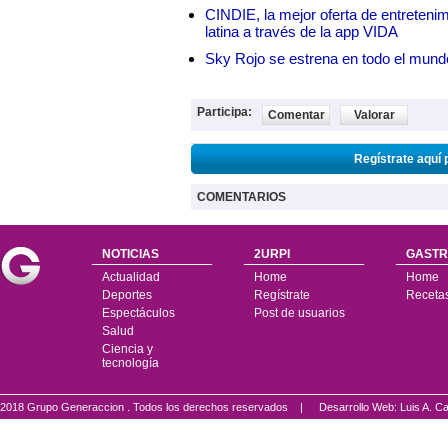
CINDIE, la mejor oferta de entretenim
latina a través de la app VIDA
Sky Rojo se estrena en todo el mund
Participa:
Comentar
Valorar
Regístrate aquí 
COMENTARIOS
NOTICIAS
2URPI
GASTR
Actualidad
Home
Home
Deportes
Regístrate
Receta
Espectáculos
Post de usuarios
Salud
Ciencia y
tecnología
2018 Grupo Generaccion . Todos los derechos reservados |
Desarrollo Web: Luis A.