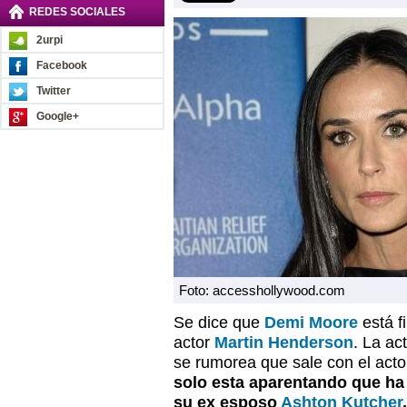
REDES SOCIALES
2urpi
Facebook
Twitter
Google+
Foto: accesshollywood.com
Se dice que
Demi Moore
está f
actor
Martin Henderson
. La ac
se rumorea que sale con el actor
solo esta aparentando que ha
su ex esposo
Ashton Kutcher