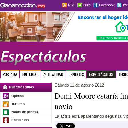
RSS
2urpi
Facebook
Twi
PORTADA
EDITORIAL
ACTUALIDAD
DEPORTES
ESPECTÁCULOS
TECN
Sábado 11 de agosto 2012
Nuestros sitios
Demi Moore estaría fin
Opinión
novio
Turismo
Notas de prensa
La actriz esta aparentando seguir su v
Encuestas