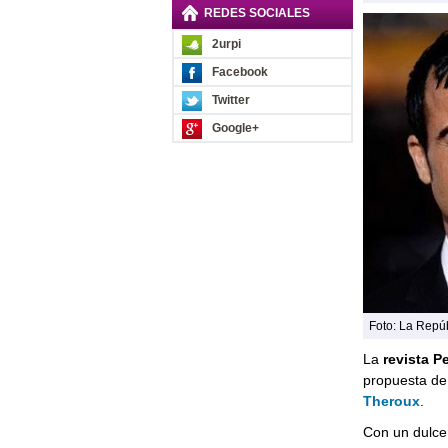
REDES SOCIALES
2urpi
Facebook
Twitter
Google+
Foto: La Repú
La
revista P
propuesta de 
Theroux
.
Con un dulc