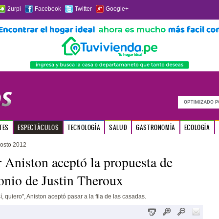
2urpi
Facebook
Twitter
Google+
TES
ESPECTÁCULOS
TECNOLOGÍA
SALUD
GASTRONOMÍA
ECOLOGÍA
osto 2012
r Aniston aceptó la propuesta de
nio de Justin Theroux
, quiero", Aniston aceptó pasar a la fila de las casadas.