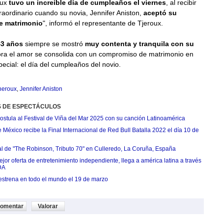
oux
tuvo un increíble día de cumpleaños el viernes
, al recibir
raordinario cuando su novia, Jennifer Aniston,
aceptó su
e matrimonio
", informó el representante de Tjeroux.
43 años
siempre se mostró
muy contenta y tranquila con su
ra el amor se consolida con un compromiso de matrimonio en
ecial: el día del cumpleaños del novio.
heroux
,
Jennifer Aniston
S DE ESPECTÁCULOS
postula al Festival de Viña del Mar 2025 con su canción Latinoamérica
México recibe la Final Internacional de Red Bull Batalla 2022 el día 10 de
ial de "The Robinson, Tributo 70" en Culleredo, La Coruña, España
jor oferta de entretenimiento independiente, llega a américa latina a través
DA
estrena en todo el mundo el 19 de marzo
omentar
Valorar