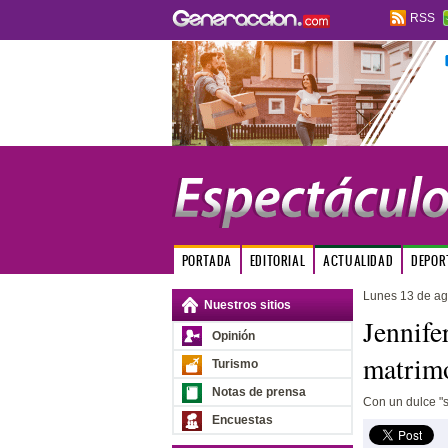
RSS
PORTADA
EDITORIAL
ACTUALIDAD
DEPOR
Lunes 13 de ag
Nuestros sitios
Jennife
Opinión
matrimo
Turismo
Notas de prensa
Con un dulce "sí
Encuestas