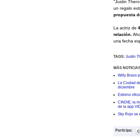
"Justin Ther
un regalo ext
propuesta d
La actriz de
relación.
Aho
una fecha esp
TAGS:
Justin T
MÁS NOTICIA
Willy Bravo 
La Ciudad de 
diciembre
Estreno ofic
CINDIE, la me
de la app VI
Sky Rojo se 
Participa:
C