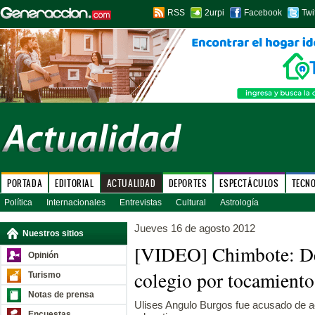
RSS
2urpi
Facebook
Twi
PORTADA
EDITORIAL
ACTUALIDAD
DEPORTES
ESPECTÁCULOS
TECN
Política
Internacionales
Entrevistas
Cultural
Astrología
Jueves 16 de agosto 2012
Nuestros sitios
[VIDEO] Chimbote: Den
Opinión
colegio por tocamiento
Turismo
Notas de prensa
Ulises Angulo Burgos fue acusado de a
Encuestas