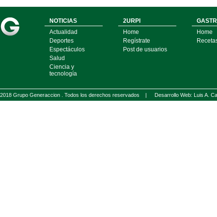
NOTICIAS
2URPI
GASTR
Actualidad
Home
Home
Deportes
Regístrate
Receta
Espectáculos
Post de usuarios
Salud
Ciencia y
tecnología
2018 Grupo Generaccion . Todos los derechos reservados |
Desarrollo Web: Luis A.