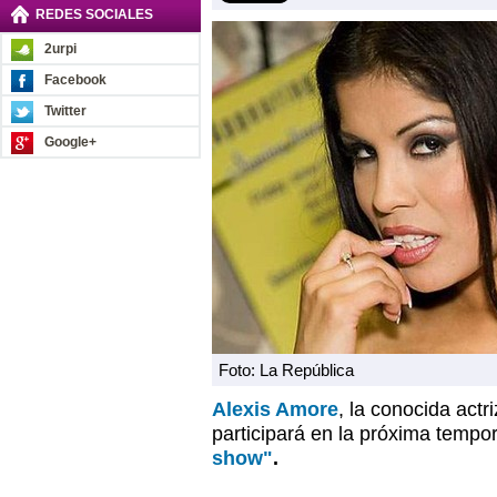
REDES SOCIALES
2urpi
Facebook
Twitter
Google+
Foto: La República
Alexis Amore
, la conocida act
participará en la próxima tempor
show"
.