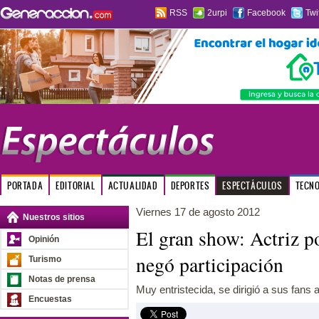
RSS
2urpi
Facebook
Twi
PORTADA
EDITORIAL
ACTUALIDAD
DEPORTES
ESPECTÁCULOS
TECN
Viernes 17 de agosto 2012
Nuestros sitios
El gran show: Actriz p
Opinión
negó participación
Turismo
Notas de prensa
Muy entristecida, se dirigió a sus fans 
Encuestas