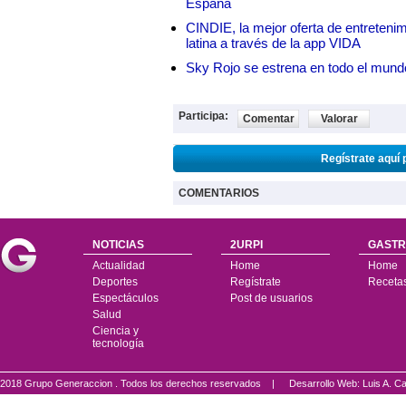
España
CINDIE, la mejor oferta de entretenim
latina a través de la app VIDA
Sky Rojo se estrena en todo el mund
Participa:
Comentar
Valorar
Regístrate aquí 
COMENTARIOS
NOTICIAS
2URPI
GASTR
Actualidad
Home
Home
Deportes
Regístrate
Receta
Espectáculos
Post de usuarios
Salud
Ciencia y
tecnología
2018 Grupo Generaccion . Todos los derechos reservados |
Desarrollo Web: Luis A.