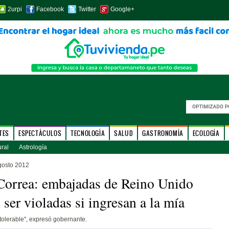
2urpi
Facebook
Twitter
Google+
TES
ESPECTÁCULOS
TECNOLOGÍA
SALUD
GASTRONOMÍA
ECOLOGÍA
ural
Astrología
gosto 2012
Correa: embajadas de Reino Unido
 ser violadas si ingresan a la mía
ntolerable", expresó gobernante.