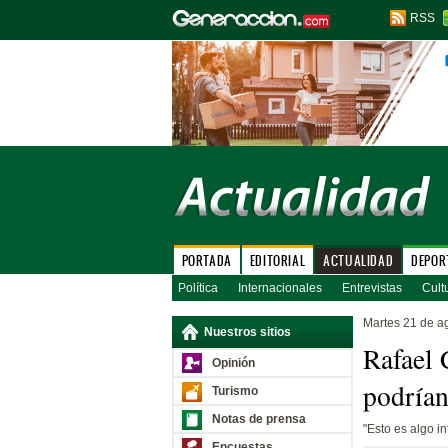
RSS
PORTADA
EDITORIAL
ACTUALIDAD
DEPOR
Política
Internacionales
Entrevistas
Cult
Martes 21 de a
Nuestros sitios
Rafael 
Opinión
podrían
Turismo
Notas de prensa
"Esto es algo i
Encuestas