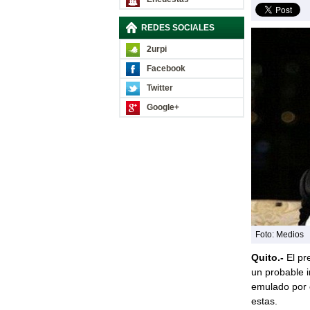
REDES SOCIALES
2urpi
Facebook
Twitter
Google+
Foto: Medios
Quito.-
El pr
un probable i
emulado por 
estas.