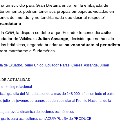
ía un suicidio para Gran Bretaña entrar en la embajada de
teriormente, podrían tener sus propias embajadas violadas en
cones del mundo, y no tendría nada que decir al respecto”,
mandatario
.
rda
CNN
, la disputa se debe a que Ecuador le concedió
asilo
undador de Wikileaks
Julian Assange
, decisión que no ha sido
los británicos, negando brindar un
salvoconducto
al
periodista
ara marcharse a Sudamérica.
a de Ecuador
,
Reino Unido
,
Ecuador
,
Rafael Correa
,
Assange
,
Julian
S DE ACTUALIDAD
marketing relacional
cial gratuita del Minedu atiende a más de 148 000 niños en todo el país
de julio los jóvenes peruanos pueden postular al Premio Nacional de la
agua revela dinámica de sectores económicos
n gratis para acuicultores con ACUIMPULSA de PRODUCE