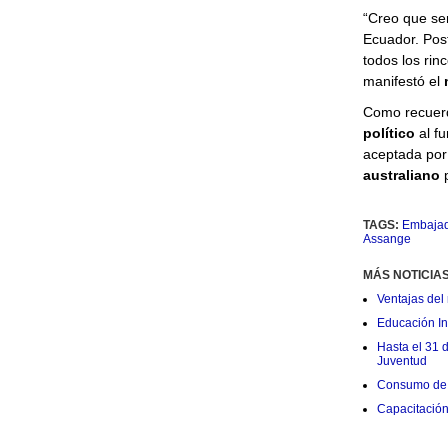
“Creo que ser
Ecuador. Pos
todos los rin
manifestó el
Como recue
político
al f
aceptada por 
australiano
p
TAGS:
Embajad
Assange
MÁS NOTICIA
Ventajas del 
Educación Ini
Hasta el 31 
Juventud
Consumo de 
Capacitació