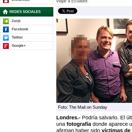
viajar a Ecuador.
REDES SOCIALES
2urpi
Facebook
Twitter
Google+
Foto: The Mail on Sunday
Londres.-
Podría salvarlo. El ú
una
fotografía
donde aparece u
afirman haber sido
víctimas de