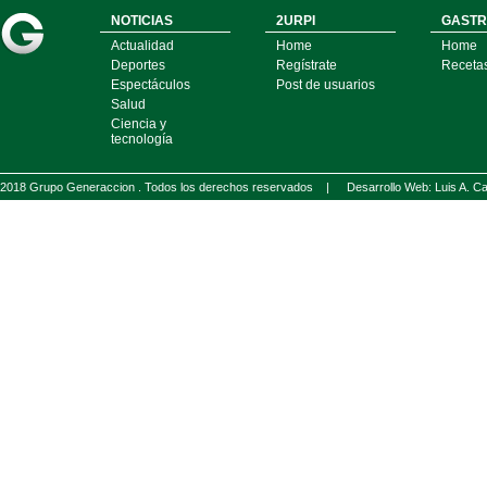
NOTICIAS
2URPI
GASTR
Actualidad
Home
Home
Deportes
Regístrate
Receta
Espectáculos
Post de usuarios
Salud
Ciencia y
tecnología
2018 Grupo Generaccion . Todos los derechos reservados |
Desarrollo Web: Luis A.