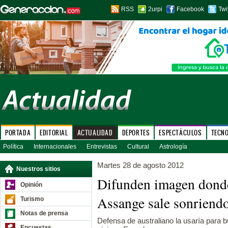
RSS
2urpi
Facebook
Twi
PORTADA
EDITORIAL
ACTUALIDAD
DEPORTES
ESPECTÁCULOS
TECN
Política
Internacionales
Entrevistas
Cultural
Astrología
Martes 28 de agosto 2012
Nuestros sitios
Difunden imagen donde
Opinión
Assange sale sonriendo 
Turismo
Notas de prensa
Defensa de australiano la usaría para 
Encuestas