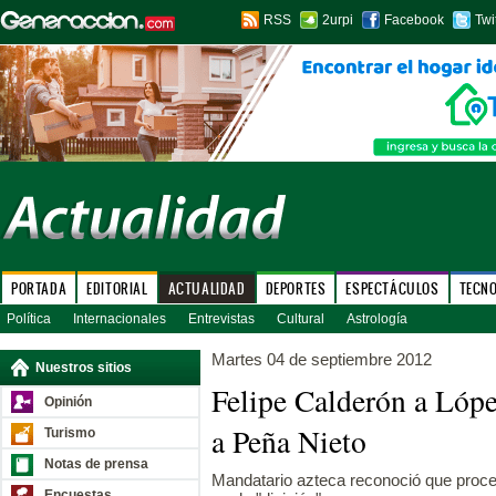
RSS
2urpi
Facebook
Twi
PORTADA
EDITORIAL
ACTUALIDAD
DEPORTES
ESPECTÁCULOS
TECN
Política
Internacionales
Entrevistas
Cultural
Astrología
Martes 04 de septiembre 2012
Nuestros sitios
Felipe Calderón a Lóp
Opinión
a Peña Nieto
Turismo
Notas de prensa
Mandatario azteca reconoció que proc
Encuestas