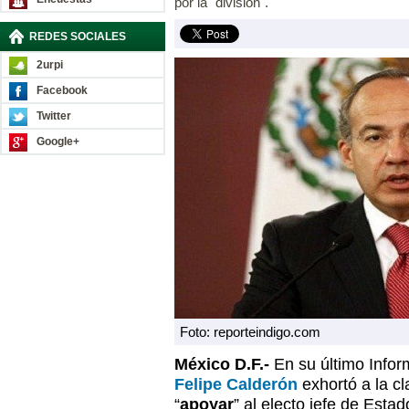
por la "división".
REDES SOCIALES
2urpi
Facebook
Twitter
Google+
Foto: reporteindigo.com
México D.F.-
En su último Infor
Felipe Calderón
exhortó a la cl
“
apoyar
” al electo jefe de Esta