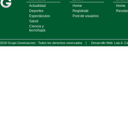
Actualidad
Home
Home
Deportes
Regístrate
Receta
Espectáculos
Post de usuarios
Salud
Ciencia y
tecnología
2018 Grupo Generaccion . Todos los derechos reservados |
Desarrollo Web: Luis A.