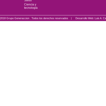
Salud
Ciencia y
tecnología
2018 Grupo Generaccion . Todos los derechos reservados |
Desarrollo Web: Luis A.