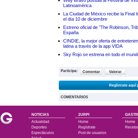
Willy Bravo postula al Festival de Vi
Latinoamérica
La Ciudad de México recibe la Final I
el día 10 de diciembre
Estreno oficial de "The Robinson, Tri
España
CINDIE, la mejor oferta de entretenim
latina a través de la app VIDA
Sky Rojo se estrena en todo el mund
Participa:
Comentar
Valorar
Regístrate aquí 
COMENTARIOS
NOTICIAS
2URPI
GASTR
Actualidad
Home
Home
Deportes
Regístrate
Receta
Espectáculos
Post de usuarios