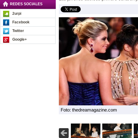
REDES SOCIALES
2urpi
Facebook
Twitter
Google+
Foto: thedreamagazine.com