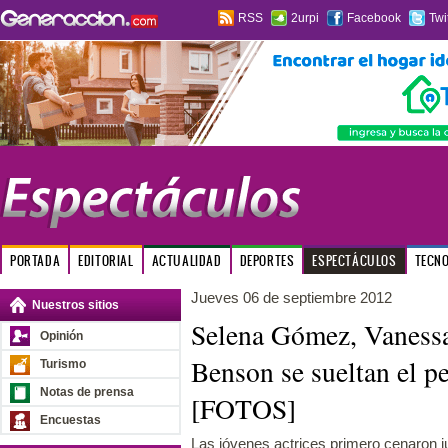
RSS
2urpi
Facebook
Twi
PORTADA
EDITORIAL
ACTUALIDAD
DEPORTES
ESPECTÁCULOS
TECN
Jueves 06 de septiembre 2012
Nuestros sitios
Selena Gómez, Vaness
Opinión
Benson se sueltan el p
Turismo
Notas de prensa
[FOTOS]
Encuestas
Las jóvenes actrices primero cenaron ju