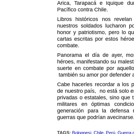
Arica, Tarapacá e Iquique dur
Pacífico contra Chile.
Libros históricos nos revel
nuestros soldados lucharon po
honor y patriotismo, pero lo q
cartas escritas por estos hér
combate.
Panorama el día de ayer, mos
héroes, manifestando su malest
suerte en combate por aquello
también su amor por defender 
Cabe hacerles recordar a los po
de nuestro país, no está solo 
privadas o estatales, sino que
militares en óptimas condic
generación para la defensa n
guerras que podrían avecinarse
TAGS:
Bolognesi
,
Chile
,
Perú
,
Guerra d