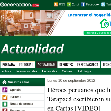
RSS
2urpi
Facebook
Twi
PORTADA
EDITORIAL
ACTUALIDAD
DEPORTES
ESPECTÁCULOS
TECN
Política
Internacionales
Entrevistas
Cultural
Astrología
Lunes 10 de septiembre 2012
Nuestros sitios
Héroes peruanos que l
Opinión
Tarapacá escribieron 
Turismo
Notas de prensa
en Cartas [VIDEO]
Encuestas