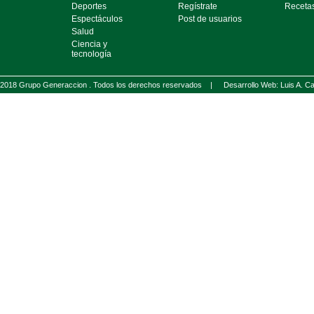
Deportes
Regístrate
Receta
Espectáculos
Post de usuarios
Salud
Ciencia y
tecnología
2018 Grupo Generaccion . Todos los derechos reservados |
Desarrollo Web: Luis A.