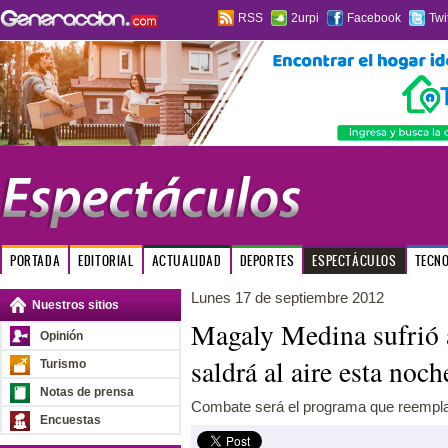
RSS
2urpi
Facebook
Twi
PORTADA
EDITORIAL
ACTUALIDAD
DEPORTES
ESPECTÁCULOS
TECN
Lunes 17 de septiembre 2012
Nuestros sitios
Magaly Medina sufrió a
Opinión
saldrá al aire esta noch
Turismo
Notas de prensa
Combate será el programa que reempl
Encuestas