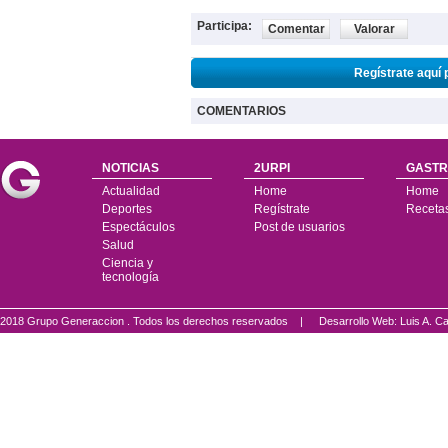
Participa:
Comentar
Valorar
Regístrate aquí 
COMENTARIOS
NOTICIAS
2URPI
GASTR
Actualidad
Home
Home
Deportes
Regístrate
Receta
Espectáculos
Post de usuarios
Salud
Ciencia y
tecnología
2018 Grupo Generaccion . Todos los derechos reservados |
Desarrollo Web: Luis A.