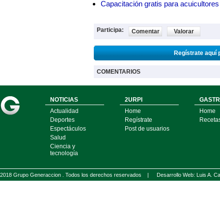
Capacitación gratis para acuicul
Participa:
Comentar
Valorar
Regístrate aquí 
COMENTARIOS
NOTICIAS
2URPI
GASTR
Actualidad
Home
Home
Deportes
Regístrate
Receta
Espectáculos
Post de usuarios
Salud
Ciencia y
tecnología
2018 Grupo Generaccion . Todos los derechos reservados |
Desarrollo Web: Luis A.