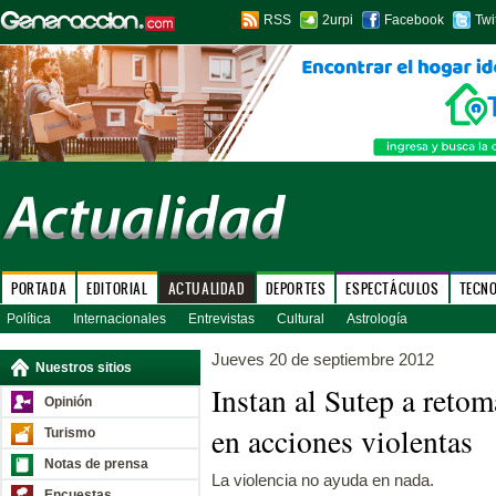
RSS
2urpi
Facebook
Twi
PORTADA
EDITORIAL
ACTUALIDAD
DEPORTES
ESPECTÁCULOS
TECN
Política
Internacionales
Entrevistas
Cultural
Astrología
Jueves 20 de septiembre 2012
Nuestros sitios
Instan al Sutep a retom
Opinión
en acciones violentas
Turismo
Notas de prensa
La violencia no ayuda en nada.
Encuestas