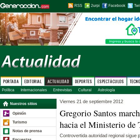
RSS
2urpi
Facebook
Twi
PORTADA
EDITORIAL
ACTUALIDAD
DEPORTES
ESPECTÁCULOS
TECN
Política
Internacionales
Entrevistas
Cultural
Astrología
Viernes 21 de septiembre 2012
Nuestros sitios
Gregorio Santos march
Opinión
hacia el Ministerio d
Turismo
Notas de prensa
Controvertida autoridad regional sigue p
Encuestas