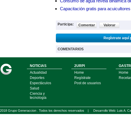
Consumo de agua revela dinámica d
Capacitación gratis para acuicul
Participa:
Comentar
Valorar
Regístrate aquí 
COMENTARIOS
NOTICIAS
2URPI
GASTR
Actualidad
Home
Home
Deportes
Regístrate
Receta
Espectáculos
Post de usuarios
Salud
Ciencia y
tecnología
2018 Grupo Generaccion . Todos los derechos reservados |
Desarrollo Web: Luis A.