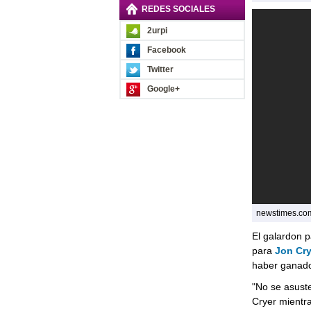
REDES SOCIALES
2urpi
Facebook
Twitter
Google+
newstimes.co
El galardon p
para
Jon Cry
haber ganad
"No se asuste
Cryer mientr