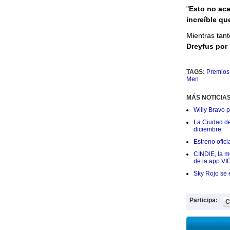
"
Esto no aca
increíble qu
Mientras tant
Dreyfus por 
TAGS:
Premio
Men
MÁS NOTICIA
Willy Bravo 
La Ciudad de 
diciembre
Estreno ofic
CINDIE, la me
de la app VI
Sky Rojo se 
Participa:
C