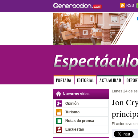
RSS
PORTADA
EDITORIAL
ACTUALIDAD
DEPOR
Lunes 24 de se
Nuestros sitios
Jon Cry
Opinión
princi
Turismo
Notas de prensa
El actor tuvo u
Encuestas