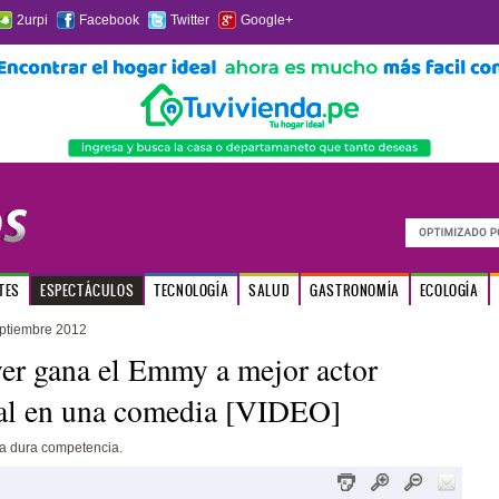
2urpi
Facebook
Twitter
Google+
TES
ESPECTÁCULOS
TECNOLOGÍA
SALUD
GASTRONOMÍA
ECOLOGÍA
ptiembre 2012
er gana el Emmy a mejor actor
pal en una comedia [VIDEO]
na dura competencia.