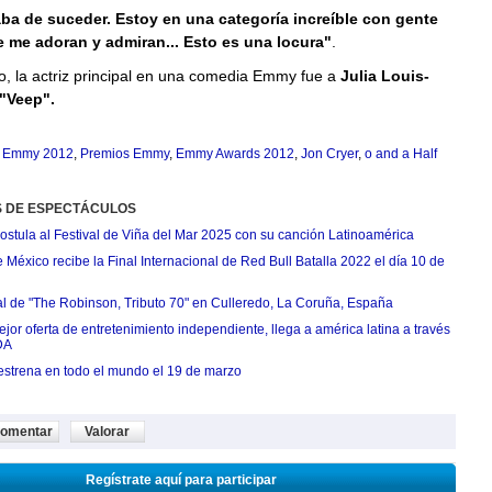
ba de suceder. Estoy en una categoría increíble con gente
e me adoran y admiran... Esto es una locura"
.
o, la actriz principal en una comedia Emmy fue a
Julia Louis-
"Veep".
s Emmy 2012
,
Premios Emmy
,
Emmy Awards 2012
,
Jon Cryer
,
o and a Half
S DE ESPECTÁCULOS
postula al Festival de Viña del Mar 2025 con su canción Latinoamérica
México recibe la Final Internacional de Red Bull Batalla 2022 el día 10 de
ial de "The Robinson, Tributo 70" en Culleredo, La Coruña, España
jor oferta de entretenimiento independiente, llega a américa latina a través
DA
estrena en todo el mundo el 19 de marzo
omentar
Valorar
Regístrate aquí para participar