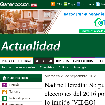
RSS
2urpi
Facebook
Twi
PORTADA
EDITORIAL
ACTUALIDAD
DEPORTES
ESPECTÁCULOS
TECN
Política
Internacionales
Entrevistas
Cultural
Astrología
Miércoles 26 de septiembre 2012
Nuestros sitios
Nadine Heredia: No pue
Opinión
elecciones del 2016 po
Turismo
Notas de prensa
lo impide [VIDEO]
Encuestas