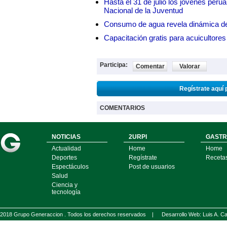
Hasta el 31 de julio los jóvenes peru
Nacional de la Juventud
Consumo de agua revela dinámica d
Capacitación gratis para acuicul
Participa:
Comentar
Valorar
Regístrate aquí 
COMENTARIOS
NOTICIAS
2URPI
GASTR
Actualidad
Home
Home
Deportes
Regístrate
Receta
Espectáculos
Post de usuarios
Salud
Ciencia y
tecnología
2018 Grupo Generaccion . Todos los derechos reservados |
Desarrollo Web: Luis A.