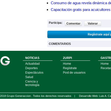
Consumo de agua revela dinámica d
Capacitación gratis para acuicul
Participa:
Comentar
Valorar
Regístrate aquí 
COMENTARIOS
NOTICIAS
2URPI
GASTR
Actualidad
Home
Home
Deportes
Regístrate
Receta
Espectáculos
Post de usuarios
Salud
Ciencia y
tecnología
2018 Grupo Generaccion . Todos los derechos reservados |
Desarrollo Web: Luis A.