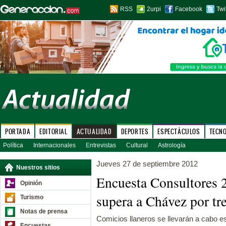
RSS
2urpi
Facebook
Twi
PORTADA
EDITORIAL
ACTUALIDAD
DEPORTES
ESPECTÁCULOS
TECN
Política
Internacionales
Entrevistas
Cultural
Astrología
Jueves 27 de septiembre 2012
Nuestros sitios
Encuesta Consultores 
Opinión
supera a Chávez por tr
Turismo
Notas de prensa
Comicios llaneros se llevarán a cabo es
Encuestas