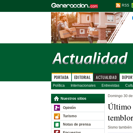
RSS
PORTADA
EDITORIAL
ACTUALIDAD
DEPOR
Política
Internacionales
Entrevistas
Cult
Domingo 30 de
Nuestros sitios
Último 
Opinión
temblor
Turismo
Notas de prensa
Sismo también 
Encuestas