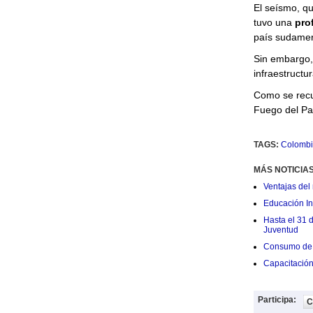
El seísmo, qu
tuvo una
pro
país sudamer
Sin embargo,
infraestructu
Como se recu
Fuego del Pac
TAGS:
Colombi
MÁS NOTICIA
Ventajas del 
Educación Ini
Hasta el 31 
Juventud
Consumo de 
Capacitació
Participa:
C