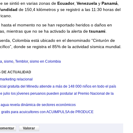
e se sintió en varias zonas de
Ecuador
,
Venezuela
y
Panamá
,
fundidad
de 150,4 kilómetros y se registró a las 11:30 horas del
icano.
 hasta el momento no se han reportado heridos o daños en
ras, mientras que no se ha activado la alerta de
tsunami
.
erda, Colombia está ubicado en el denominado “Cinturón de
ífico”, donde se registra el 85% de la actividad sísmica mundial.
a
,
sismo
,
Temblor
,
sismo en Colombia
S DE ACTUALIDAD
marketing relacional
cial gratuita del Minedu atiende a más de 148 000 niños en todo el país
de julio los jóvenes peruanos pueden postular al Premio Nacional de la
agua revela dinámica de sectores económicos
n gratis para acuicultores con ACUIMPULSA de PRODUCE
omentar
Valorar