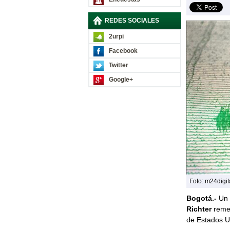
REDES SOCIALES
2urpi
Facebook
Twitter
Google+
Foto: m24digit
Bogotá.-
Un 
Richter
remec
de Estados U