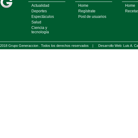
Actualidad
Home
Home
Deportes
Regístrate
Receta
Espectáculos
Post de usuarios
Salud
Ciencia y
tecnología
2018 Grupo Generaccion . Todos los derechos reservados |
Desarrollo Web: Luis A.