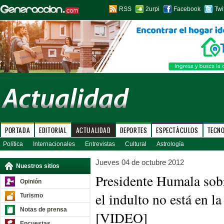
RSS
2urpi
Facebook
Twi
PORTADA
EDITORIAL
ACTUALIDAD
DEPORTES
ESPECTÁCULOS
TECN
Política
Internacionales
Entrevistas
Cultural
Astrología
Jueves 04 de octubre 2012
Nuestros sitios
Presidente Humala sob
Opinión
el indulto no está en l
Turismo
Notas de prensa
[VIDEO]
Encuestas