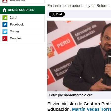
En tanto se apruebe la Ley de Reforma 
REDES SOCIALES
2urpi
Facebook
Twitter
Google+
Foto: pachamamaradio.org
El viceministro de
Gestión Peda
Educació
n,
Martín Vegas Torr