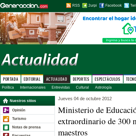
RSS
2urpi
Facebook
Twi
PORTADA
EDITORIAL
ACTUALIDAD
DEPORTES
ESPECTÁCULOS
TECN
Política
Internacionales
Entrevistas
Cultural
Astrología
Jueves 04 de octubre 2012
Nuestros sitios
Ministerio de Educaci
Opinión
extraordinario de 300 
Turismo
Notas de prensa
maestros
Encuestas