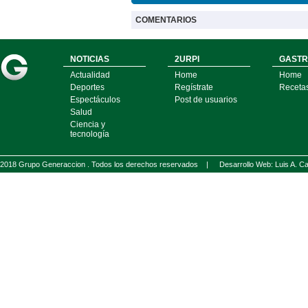
COMENTARIOS
NOTICIAS
2URPI
GASTR
Actualidad
Home
Home
Deportes
Regístrate
Receta
Espectáculos
Post de usuarios
Salud
Ciencia y
tecnología
2018 Grupo Generaccion . Todos los derechos reservados |
Desarrollo Web: Luis A.