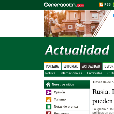
RSS
PORTADA
EDITORIAL
ACTUALIDAD
DEPOR
Política
Internacionales
Entrevistas
Cult
Jueves 04 de o
Nuestros sitios
Rusia: 
Opinión
pueden 
Turismo
Notas de prensa
La Iglesia rusa
políticos en gen
Encuestas