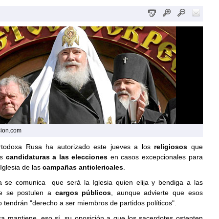
cion.com
Ortodoxa Rusa ha autorizado este jueves a los
religiosos
que
us
candidaturas a las elecciones
en casos excepcionales para
 Iglesia de las
campañas anticlericales
.
 se comunica que será la Iglesia quien elija y bendiga a las
e se postulen a
cargos públicos
, aunque advierte que esos
 tendrán "derecho a ser miembros de partidos políticos".
usa mantiene, eso sí, su oposición a que los sacerdotes ostenten