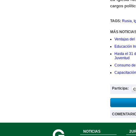
cargos políti
TAGS:
Rusia
,
I
MÁS NOTICIA
Ventajas del 
Educación Ini
Hasta el 31 
Juventud
Consumo de 
Capacitació
Participa:
C
COMENTARI
NOTICIAS
2UR