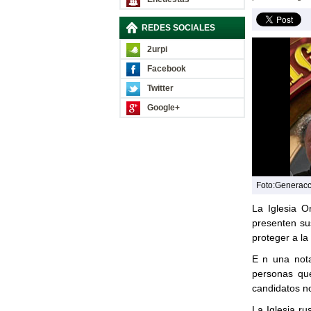
REDES SOCIALES
2urpi
Facebook
Twitter
Google+
Foto:Generac
La Iglesia 
presenten s
proteger a la
E n una nota
personas qu
candidatos no
La Iglesia r