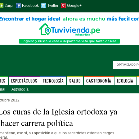
2urpi
Facebook
Twitter
Google+
TES
ESPECTÁCULOS
TECNOLOGÍA
SALUD
GASTRONOMÍA
ECOLOGÍA
ural
Astrología
ctubre 2012
Los curas de la Iglesia ortodoxa ya
hacer carrera política
 mantiene, eso sí, su oposición a que los sacerdotes ostenten cargos
eral.