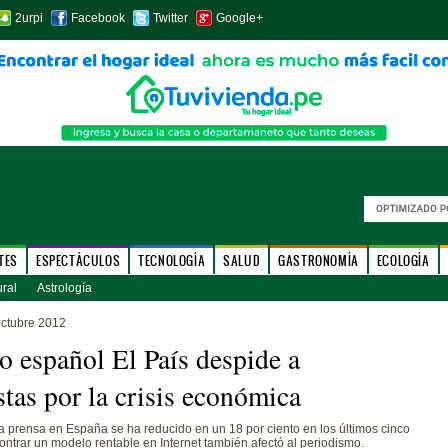
2urpi
Facebook
Twitter
Google+
TES
ESPECTÁCULOS
TECNOLOGÍA
SALUD
GASTRONOMÍA
ECOLOGÍA
ural
Astrología
octubre 2012
io español El País despide a
stas por la crisis económica
la prensa en España se ha reducido en un 18 por ciento en los últimos cinco
ontrar un modelo rentable en Internet también afectó al periodismo.