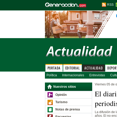
RSS
PORTADA
EDITORIAL
ACTUALIDAD
DEPOR
Política
Internacionales
Entrevistas
Cult
Viernes 05 de 
Nuestros sitios
El diar
Opinión
periodi
Turismo
Notas de prensa
La difusión de 
años. El no enc
Encuestas