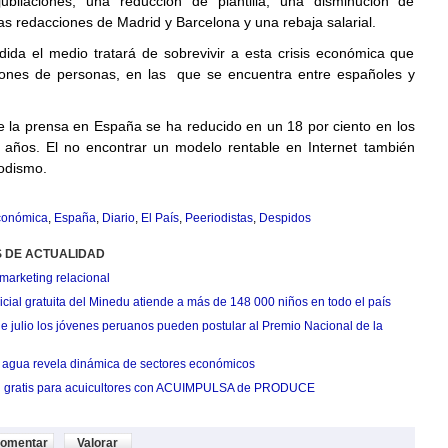
ubilaciones, una reducción de plantilla, una disminución de
as redacciones de Madrid y Barcelona y una rebaja salarial.
ida el medio tratará de sobrevivir a esta crisis económica que
lones de personas, en las que se encuentra entre españoles y
de la prensa en España se ha reducido en un 18 por ciento en los
o años. El no encontrar un modelo rentable en Internet también
iodismo.
económica
,
España
,
Diario
,
El País
,
Peeriodistas
,
Despidos
S DE ACTUALIDAD
marketing relacional
cial gratuita del Minedu atiende a más de 148 000 niños en todo el país
de julio los jóvenes peruanos pueden postular al Premio Nacional de la
agua revela dinámica de sectores económicos
n gratis para acuicultores con ACUIMPULSA de PRODUCE
omentar
Valorar