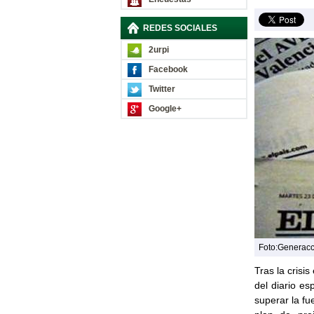
REDES SOCIALES
2urpi
Facebook
Twitter
Google+
Foto:Generac
Tras la cris
del diario e
superar la fu