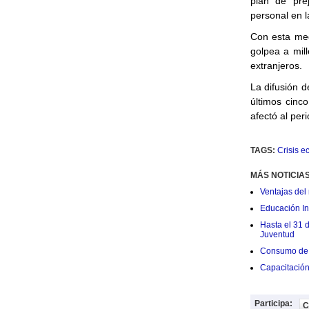
plan de prej
personal en l
Con esta med
golpea a mil
extranjeros.
La difusión 
últimos cinc
afectó al per
TAGS:
Crisis 
MÁS NOTICIA
Ventajas del 
Educación Ini
Hasta el 31 
Juventud
Consumo de 
Capacitació
Participa:
C