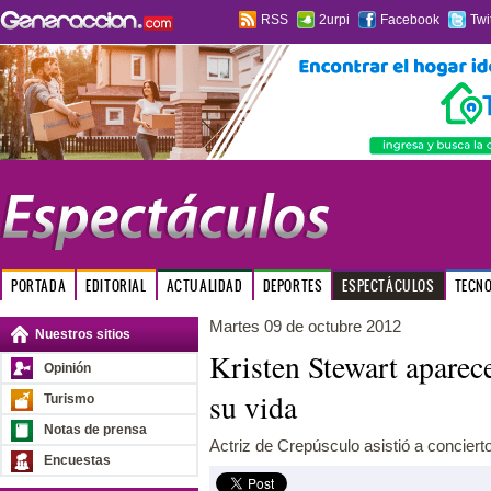
RSS
2urpi
Facebook
Twi
PORTADA
EDITORIAL
ACTUALIDAD
DEPORTES
ESPECTÁCULOS
TECN
Martes 09 de octubre 2012
Nuestros sitios
Kristen Stewart aparec
Opinión
su vida
Turismo
Notas de prensa
Actriz de Crepúsculo asistió a conciert
Encuestas