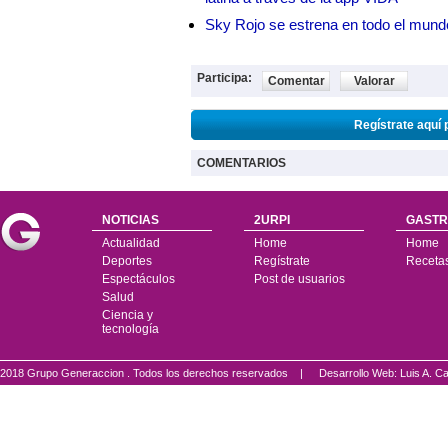
Sky Rojo se estrena en todo el mund
Participa:
Comentar
Valorar
Regístrate aquí 
COMENTARIOS
NOTICIAS
2URPI
GASTR
Actualidad
Home
Home
Deportes
Regístrate
Receta
Espectáculos
Post de usuarios
Salud
Ciencia y
tecnología
2018 Grupo Generaccion . Todos los derechos reservados |
Desarrollo Web: Luis A.