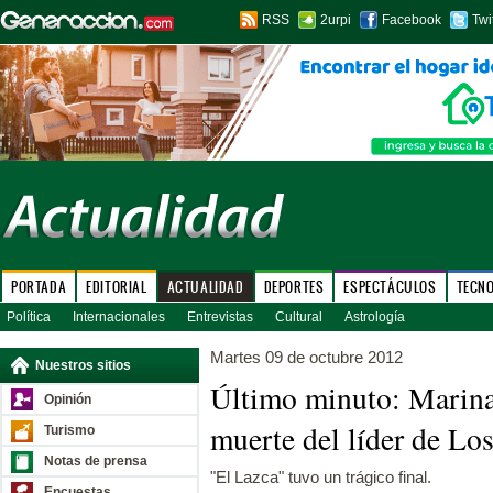
RSS
2urpi
Facebook
Twi
PORTADA
EDITORIAL
ACTUALIDAD
DEPORTES
ESPECTÁCULOS
TECN
Política
Internacionales
Entrevistas
Cultural
Astrología
Martes 09 de octubre 2012
Nuestros sitios
Último minuto: Marina
Opinión
muerte del líder de Lo
Turismo
Notas de prensa
"El Lazca" tuvo un trágico final.
Encuestas