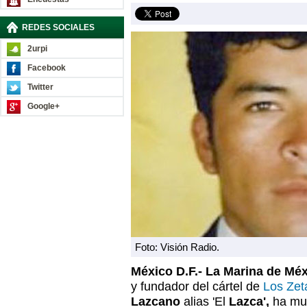
REDES SOCIALES
2urpi
Facebook
Twitter
Google+
Foto: Visión Radio.
México D.F.-
La Marina de Mé
y fundador del cártel de
Los Zet
Lazcano
alias 'El
Lazca',
ha mue