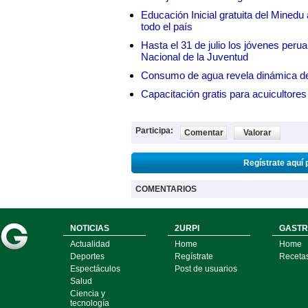
Educación Inicial gratuita del Mined
todo el país
Hasta el 31 de julio los jóvenes peru
Nacional de la Juventud
Consumo de agua revela dinámica d
Capacitación gratis para acuicul
Participa:
Comentar
Valorar
Regístrate aquí 
COMENTARIOS
NOTICIAS
2URPI
GASTR
Actualidad
Home
Home
Deportes
Regístrate
Receta
Espectáculos
Post de usuarios
Salud
Ciencia y
tecnología