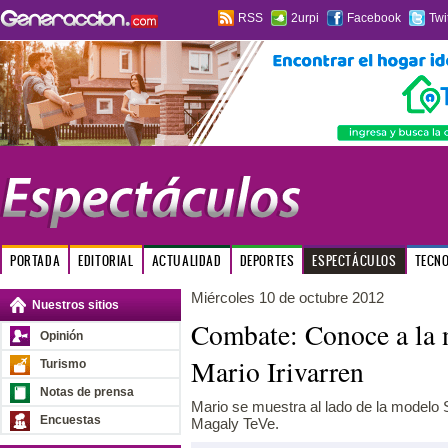
RSS
2urpi
Facebook
Twi
PORTADA
EDITORIAL
ACTUALIDAD
DEPORTES
ESPECTÁCULOS
TECN
Miércoles 10 de octubre 2012
Nuestros sitios
Combate: Conoce a la 
Opinión
Mario Irivarren
Turismo
Notas de prensa
Mario se muestra al lado de la modelo 
Encuestas
Magaly TeVe.