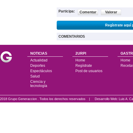
Participa:
Comentar
Valorar
Regístrate aquí 
COMENTARIOS
NOTICIAS
2URPI
GASTR
Actualidad
Home
Home
Deportes
Regístrate
Receta
Espectáculos
Post de usuarios
Salud
Ciencia y
tecnología
2018 Grupo Generaccion . Todos los derechos reservados |
Desarrollo Web: Luis A.