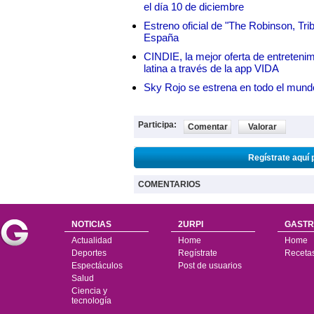
el día 10 de diciembre
Estreno oficial de "The Robinson, Tri
España
CINDIE, la mejor oferta de entretenim
latina a través de la app VIDA
Sky Rojo se estrena en todo el mund
Participa:
Comentar
Valorar
Regístrate aquí 
COMENTARIOS
NOTICIAS
2URPI
GASTR
Actualidad
Home
Home
Deportes
Regístrate
Receta
Espectáculos
Post de usuarios
Salud
Ciencia y
tecnología