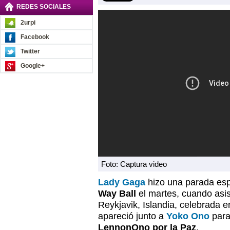
REDES SOCIALES
2urpi
Facebook
Twitter
Google+
Foto: Captura video
Lady Gaga
hizo una parada esp
Way Ball
el martes, cuando asi
Reykjavik, Islandia, celebrada e
apareció junto a
Yoko Ono
para
LennonOno por la Paz
.