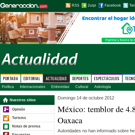
RSS
2urpi
Facebook
Twi
PORTADA
EDITORIAL
ACTUALIDAD
DEPORTES
ESPECTÁCULOS
TECN
Política
Internacionales
Entrevistas
Cultural
Astrología
Domingo 14 de octubre 2012
Nuestros sitios
México: temblor de 4.
Opinión
Oaxaca
Turismo
Notas de prensa
Autoridades no han informado sobre he
Encuestas