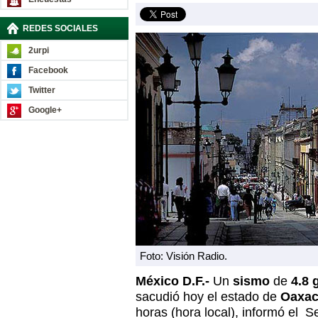
REDES SOCIALES
2urpi
Facebook
Twitter
Google+
Foto: Visión Radio.
México D.F.-
Un
sismo
de
4.8 
sacudió hoy el estado de
Oaxa
horas (hora local), informó el S