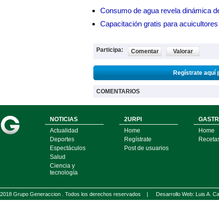
Consumo de agua revela dinámica d
Capacitación gratis para acuicul
Participa:
Comentar
Valorar
Regístrate aquí 
COMENTARIOS
NOTICIAS
2URPI
GASTR
Actualidad
Home
Home
Deportes
Regístrate
Receta
Espectáculos
Post de usuarios
Salud
Ciencia y
tecnología
2018 Grupo Generaccion . Todos los derechos reservados |
Desarrollo Web: Luis A.