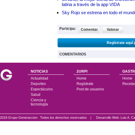
latina a través de la app VIDA
Sky Rojo se estrena en todo el mund
Participa:
Comentar
Valorar
Regístrate aquí 
COMENTARIOS
NOTICIAS
2URPI
GASTR
Actualidad
Home
Home
Deportes
Regístrate
Receta
Espectáculos
Post de usuarios
Salud
Ciencia y
tecnología
2018 Grupo Generaccion . Todos los derechos reservados |
Desarrollo Web: Luis A.