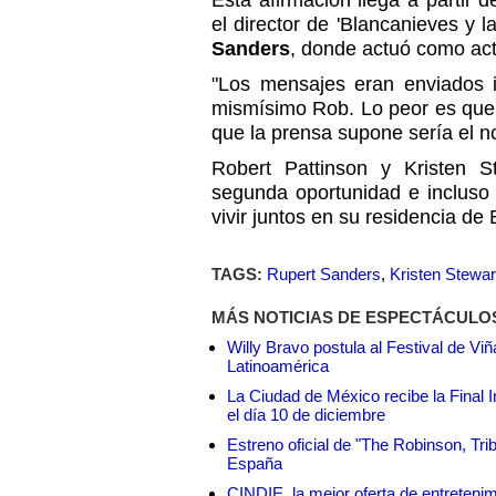
Esta afirmación llega a partir d
el director de 'Blancanieves y 
Sanders
, donde actuó como actr
"Los mensajes eran enviados 
mismísimo Rob. Lo peor es que d
que la prensa supone sería el n
Robert Pattinson y Kristen 
segunda oportunidad e incluso 
vivir juntos en su residencia de
TAGS:
Rupert Sanders
,
Kristen Stewar
MÁS NOTICIAS DE ESPECTÁCULO
Willy Bravo postula al Festival de Vi
Latinoamérica
La Ciudad de México recibe la Final I
el día 10 de diciembre
Estreno oficial de "The Robinson, Tri
España
CINDIE, la mejor oferta de entretenim