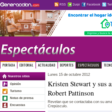
RSS
2urpi
Facebook
Twi
PORTADA
EDITORIAL
ACTUALIDAD
DEPORTES
ESPECTÁCULOS
TECN
Lunes 15 de octubre 2012
Nuestros sitios
Kristen Stewart y sus 
Opinión
Robert Pattinson
Turismo
Notas de prensa
Revelan que se contactaba con su aman
Encuestas
Crepúsculo.