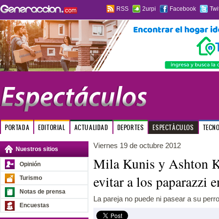
RSS
2urpi
Facebook
Twi
PORTADA
EDITORIAL
ACTUALIDAD
DEPORTES
ESPECTÁCULOS
TECN
Viernes 19 de octubre 2012
Nuestros sitios
Mila Kunis y Ashton K
Opinión
evitar a los paparazz
Turismo
Notas de prensa
La pareja no puede ni pasear a su perro 
Encuestas