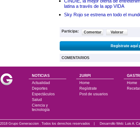
CINDIE, la mejor oferta de entretenim
latina a través de la app VIDA
Sky Rojo se estrena en todo el mund
Participa:
Comentar
Valorar
Regístrate aquí 
COMENTARIOS
NOTICIAS
2URPI
GASTR
Actualidad
Home
Home
Deportes
Regístrate
Receta
Espectáculos
Post de usuarios
Salud
Ciencia y
tecnología
2018 Grupo Generaccion . Todos los derechos reservados |
Desarrollo Web: Luis A.