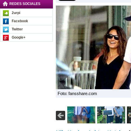
REDES SOCIALES
2urpi
Facebook
Twitter
Google+
Foto: fansshare.com