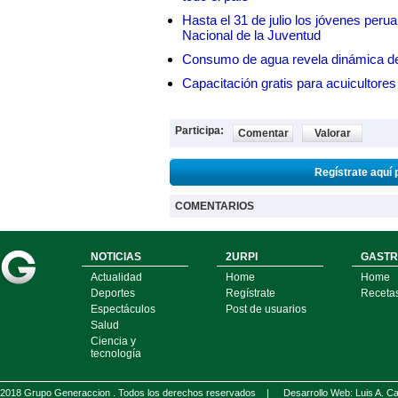
Hasta el 31 de julio los jóvenes peru
Nacional de la Juventud
Consumo de agua revela dinámica d
Capacitación gratis para acuicul
Participa:
Comentar
Valorar
Regístrate aquí 
COMENTARIOS
NOTICIAS
2URPI
GASTR
Actualidad
Home
Home
Deportes
Regístrate
Receta
Espectáculos
Post de usuarios
Salud
Ciencia y
tecnología
2018 Grupo Generaccion . Todos los derechos reservados |
Desarrollo Web: Luis A.