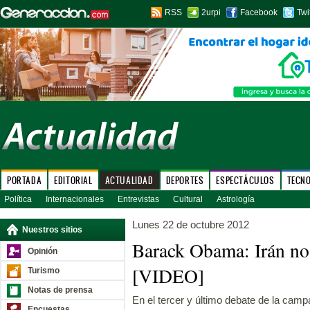
RSS
2urpi
Facebook
Twi
PORTADA
EDITORIAL
ACTUALIDAD
DEPORTES
ESPECTÁCULOS
TECN
Política
Internacionales
Entrevistas
Cultural
Astrología
Lunes 22 de octubre 2012
Nuestros sitios
Barack Obama: Irán no
Opinión
[VIDEO]
Turismo
Notas de prensa
En el tercer y último debate de la camp
Encuestas