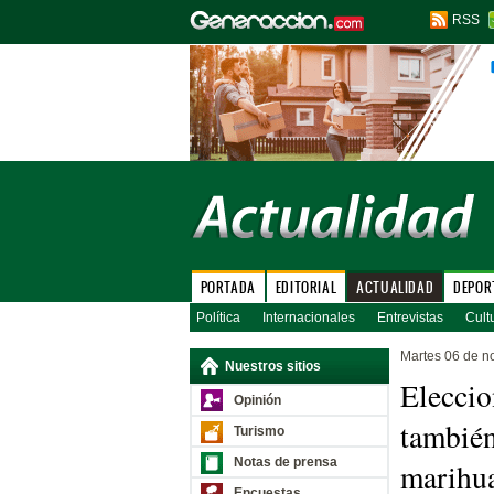
RSS
PORTADA
EDITORIAL
ACTUALIDAD
DEPOR
Política
Internacionales
Entrevistas
Cult
Martes 06 de n
Nuestros sitios
Eleccio
Opinión
también
Turismo
Notas de prensa
marihu
Encuestas