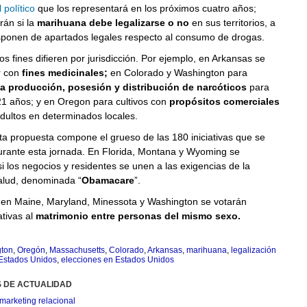
 político
que los representará en los próximos cuatro años;
rán si la
marihuana debe legalizarse o no
en sus territorios, a
sponen de apartados legales respecto al consumo de drogas.
os fines difieren por jurisdicción. Por ejemplo, en Arkansas se
r con
fines medicinales;
en Colorado y Washington para
la producción, posesión y distribución de narcóticos
para
1 años; y en Oregon para cultivos con
propósitos comerciales
adultos en determinados locales.
a propuesta compone el grueso de las 180 iniciativas que se
urante esta jornada. En Florida, Montana y Wyoming se
i los negocios y residentes se unen a las exigencias de la
alud, denominada “
Obamacare
”.
, en Maine, Maryland, Minessota y Washington se votarán
ativas al
matrimonio entre personas del mismo sexo.
ton
,
Oregón
,
Massachusetts
,
Colorado
,
Arkansas
,
marihuana
,
legalización
Estados Unidos
,
elecciones en Estados Unidos
S DE ACTUALIDAD
marketing relacional