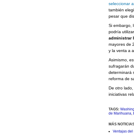
seleccionar al
también elegi
pesar que di
Si embargo, l
podría utiliza
administrar 
mayores de 2
y la venta a 
Asimismo, est
sufragarán d
determinará s
reforma de s
De otro lado
iniciativas rel
TAGS:
Washing
de Marihuana
,
MÁS NOTICIA
Ventajas del 