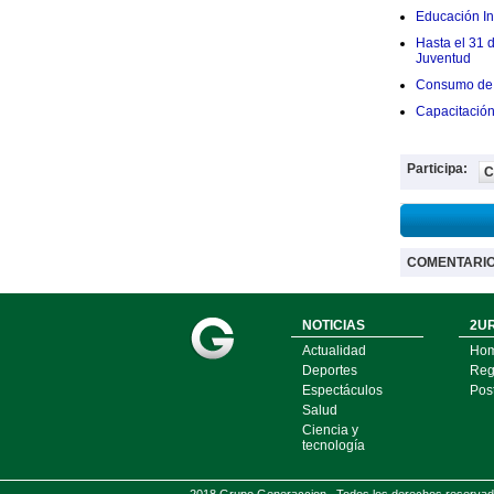
Educación Ini
Hasta el 31 
Juventud
Consumo de 
Capacitació
Participa:
C
COMENTARI
NOTICIAS
2UR
Actualidad
Ho
Deportes
Regí
Espectáculos
Pos
Salud
Ciencia y
tecnología