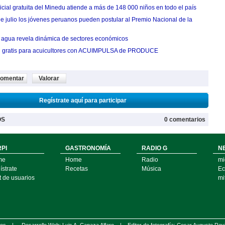
cial gratuita del Minedu atiende a más de 148 000 niños en todo el país
de julio los jóvenes peruanos pueden postular al Premio Nacional de la
agua revela dinámica de sectores económicos
n gratis para acuicultores con ACUIMPULSA de PRODUCE
omentar
Valorar
Regístrate aquí para participar
OS
0 comentarios
PI
GASTRONOMÍA
RADIO G
N
me
Home
Radio
mi
strate
Recetas
Música
Ec
t de usuarios
mi