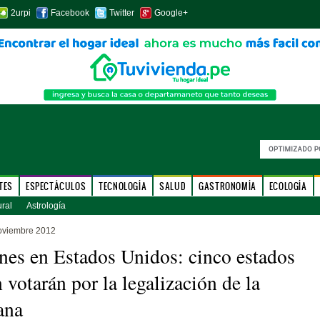
2urpi
Facebook
Twitter
Google+
TES
ESPECTÁCULOS
TECNOLOGÍA
SALUD
GASTRONOMÍA
ECOLOGÍA
ural
Astrología
oviembre 2012
nes en Estados Unidos: cinco estados
 votarán por la legalización de la
ana