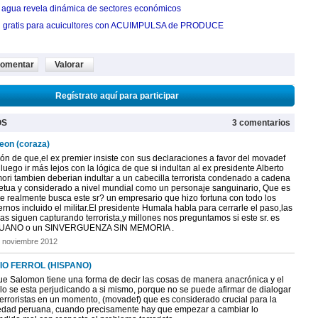
agua revela dinámica de sectores económicos
n gratis para acuicultores con ACUIMPULSA de PRODUCE
omentar
Valorar
Regístrate aquí para participar
OS
3 comentarios
leon (coraza)
ón de que,el ex premier insiste con sus declaraciones a favor del movadef
luego ir más lejos con la lógica de que si indultan al ex presidente Alberto
mori tambien deberian indultar a un cabecilla terrorista condenado a cadena
etua y considerado a nivel mundial como un personaje sanguinario, Que es
ue realmente busca este sr? un empresario que hizo fortuna con todo los
rnos incluido el militar.El presidente Humala habla para cerrarle el paso,las
as siguen capturando terrorista,y millones nos preguntamos si este sr. es
UANO o un SINVERGUENZA SIN MEMORIA .
 noviembre 2012
IO FERROL (HISPANO)
ue Salomon tiene una forma de decir las cosas de manera anacrónica y el
rlo se esta perjudicando a si mismo, porque no se puede afirmar de dialogar
terroristas en un momento, (movadef) que es considerado crucial para la
edad peruana, cuando precisamente hay que empezar a cambiar lo