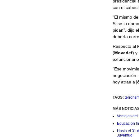
presidencial
con el cabecil
“El mismo de
Si se lo damo
pidan”, dijo 
debería corre
Respecto al 
(
Movadef
) y
exfuncionario
“Ese movimien
negociación.
hoy atrae a 
TAGS:
terroris
MÁS NOTICIA
Ventajas del 
Educación Ini
Hasta el 31 
Juventud