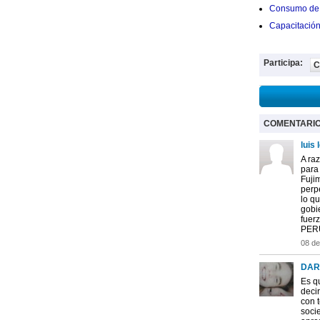
Consumo de 
Capacitació
Participa:
C
COMENTARI
luis 
A raz
para 
Fuji
perp
lo q
gobie
fuerz
PER
08 de
DAR
Es q
deci
con 
soci