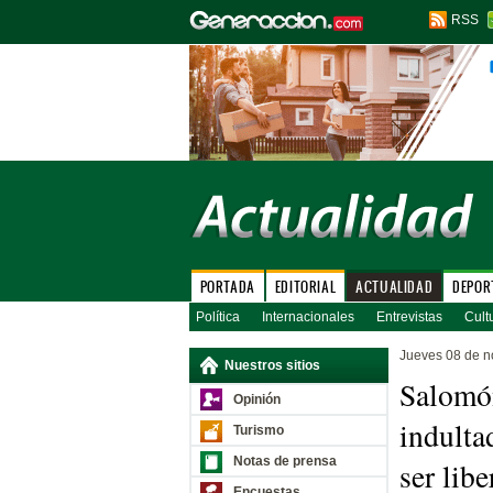
RSS
PORTADA
EDITORIAL
ACTUALIDAD
DEPOR
Política
Internacionales
Entrevistas
Cult
Jueves 08 de 
Nuestros sitios
Salomón
Opinión
indulta
Turismo
Notas de prensa
ser lib
Encuestas