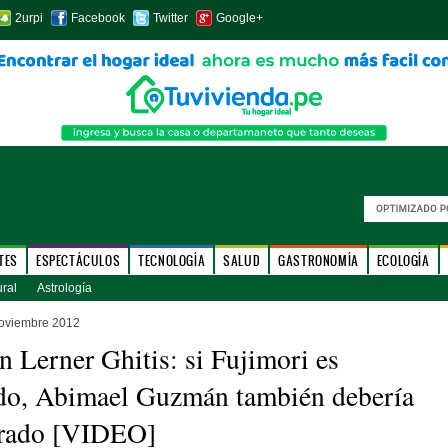
2urpi
Facebook
Twitter
Google+
TES
ESPECTÁCULOS
TECNOLOGÍA
SALUD
GASTRONOMÍA
ECOLOGÍA
ural
Astrología
noviembre 2012
 Lerner Ghitis: si Fujimori es
do, Abimael Guzmán también debería
erado [VIDEO]