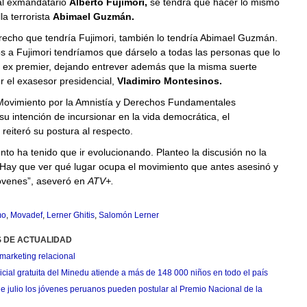
 al exmandatario
Alberto Fujimori,
se tendrá que hacer lo mismo
la terrorista
Abimael Guzmán.
recho que tendría Fujimori, también lo tendría Abimael Guzmán.
s a Fujimori tendríamos que dárselo a todas las personas que lo
el ex premier, dejando entrever además que la misma suerte
r el exasesor presidencial,
Vladimiro Montesinos.
Movimiento por la Amnistía y Derechos Fundamentales
 su intención de incursionar en la vida democrática, el
 reiteró su postura al respecto.
to ha tenido que ir evolucionando. Planteo la discusión no la
 Hay que ver qué lugar ocupa el movimiento que antes asesinó y
jóvenes”, aseveró en
ATV+.
mo
,
Movadef
,
Lerner Ghitis
,
Salomón Lerner
S DE ACTUALIDAD
marketing relacional
cial gratuita del Minedu atiende a más de 148 000 niños en todo el país
de julio los jóvenes peruanos pueden postular al Premio Nacional de la