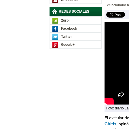
Exfuncionario h
REDES SOCIALES
2urpi
Facebook
Twitter
Google+
Foto: diario L
El extitular 
Ghitis
, opinó