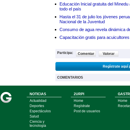
Educación Inicial gratuita del Mined
todo el país
Hasta el 31 de julio los jóvenes peru
Nacional de la Juventud
Consumo de agua revela dinámica d
Capacitación gratis para acuicul
Participa:
Comentar
Valorar
Regístrate aquí 
COMENTARIOS
NOTICIAS
2URPI
GASTR
Actualidad
Home
Home
Deportes
Regístrate
Receta
Espectáculos
Post de usuarios
Salud
Ciencia y
tecnología