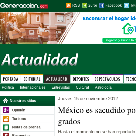
RSS
2urpi
Facebook
Twi
PORTADA
EDITORIAL
ACTUALIDAD
DEPORTES
ESPECTÁCULOS
TECN
Política
Internacionales
Entrevistas
Cultural
Astrología
Jueves 15 de noviembre 2012
Nuestros sitios
México es sacudido po
Opinión
grados
Turismo
Notas de prensa
Hasta el momento no se han reportado 
Encuestas